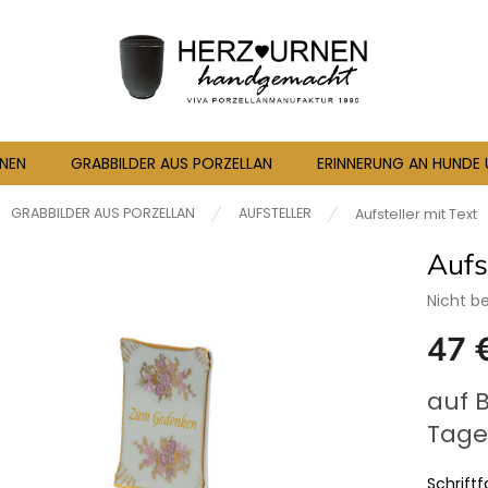
RNEN
GRABBILDER AUS PORZELLAN
ERINNERUNG AN HUNDE
seite
GRABBILDER AUS PORZELLAN
AUFSTELLER
Aufsteller mit Text
Aufs
Die
Nicht b
durchsc
47 
Produkt
ist
0,0
Verkaufs
auf 
von
5
Tage
Sternen
Schriftf