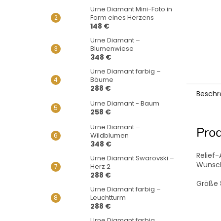
Urne Diamant Mini-Foto in
Form eines Herzens
148 €
Urne Diamant –
Blumenwiese
348 €
Urne Diamant farbig –
Bäume
288 €
Beschr
Urne Diamant - Baum
258 €
Urne Diamant –
Pro
Wildblumen
348 €
Relief
Urne Diamant Swarovski –
Wunsc
Herz 2
288 €
Größe 
Urne Diamant farbig –
Leuchtturm
288 €
Urne Diamant farbig