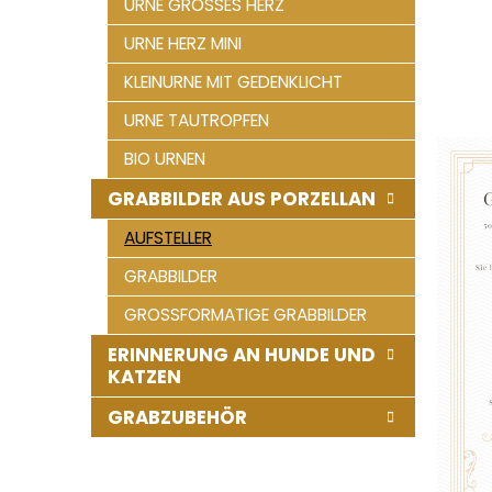
URNE GROSSES HERZ
e
URNE HERZ MINI
KLEINURNE MIT GEDENKLICHT
URNE TAUTROPFEN
BIO URNEN
GRABBILDER AUS PORZELLAN
AUFSTELLER
GRABBILDER
GROSSFORMATIGE GRABBILDER
ERINNERUNG AN HUNDE UND
KATZEN
GRABZUBEHÖR