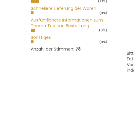
(13%)
dur
Schnellere Lieferung der Waren
Pro
(4%)
ist
Ausführlichere Informationen zum
5,0
Thema Tod und Bestattung
vo
(6%)
5
Sonstiges
Ste
(4%)
Anzahl der Stimmen:
78
Bit
Fot
Ver
ind
Sch
ANH
Dem
Tex
Ver
hin
Bitt