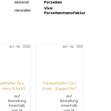
Material
:
Porzellan
Viva
Hersteller
:
Porzellanmanufaktur
Art.-Nr.:
1090
Art.-Nr.:
1100
ufsteller fürs
Fotoaufsteller fürs
– Herz 9,5x10
Grab – Kuppel 9x7
cm
cm
auf
auf
Bestellung
Bestellung
innerhalb
innerhalb
von 14
von 14
Die