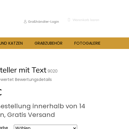
WARENKORB
Warenkorb leeren
Großhändler-Login
 UND KATZEN
GRABZUBEHÖR
FOTOGALERIE
BLOG
teller mit Text
9020
ewertet
Bewertungsdetails
hnittliche
€
bewertung
preis:
Bestellung innerhalb von 14
n, Gratis Versand
.
arbe