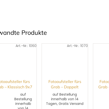
wandte Produkte
Art.-Nr.:
1060
Art.-Nr.:
1070
otoaufsteller fürs
Fotoaufsteller fürs
Fotoa
ab – Klassisch 9x7
Grab – Doppelt
Grab 
cm
9,5x12 cm
auf
auf Bestellung
Bestellung
innerhalb von 14
innerhalb
Tagen, Gratis Versand
von 14
Die