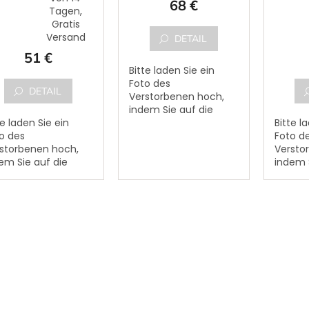
68 €
Tagen,
chschnittliche
durchsc
Gratis
duktbewertung
Produk
Versand
ist
DETAIL
5,0
51 €
n
von
Bitte laden Sie ein
5
Foto des
rnen.
Sternen
DETAIL
Verstorbenen hoch,
indem Sie auf die
te laden Sie ein
Schaltfläche "FOTO
Bitte l
o des
ANHÄNGEN" klicken.
Foto d
storbenen hoch,
Dem Foto kann ein
Versto
em Sie auf die
Text des
indem S
altfläche "FOTO
Verstorbenen
Schalt
ÄNGEN" klicken.
hinzugefügt werden.
ANHÄNG
 Foto kann ein
Bitte...
Dem Fo
t des
Text d
storbenen
Versto
zugefügt werden.
hinzug
e...
Bitte...