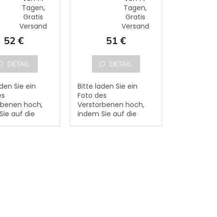
Tagen,
Tagen,
hnittliche
durchschnittliche
Gratis
Gratis
tbewertung
Produktbewertung
Versand
Versand
ist
5,0
52 €
51 €
von
5
.
Sternen.
DETAIL
DETAIL
aden Sie ein
Bitte laden Sie ein
es
Foto des
rbenen hoch,
Verstorbenen hoch,
ie auf die
indem Sie auf die
fläche "FOTO
Schaltfläche "FOTO
EN" klicken.
ANHÄNGEN" klicken.
to kann ein
Dem Foto kann ein
es
Text des
rbenen
Verstorbenen
efügt werden.
hinzugefügt werden.
Bitte...