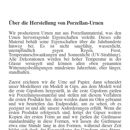
GRABZUBEHÖR
FOTOGALERIE
Über die Herstellung von Porzellan-Urnen
Blog
Wir produzieren Urnen nur aus Porzellanmaterial, was den
Urnen hervorragende Eigenschaften verleiht. Dieses edle
Schreiben
Material behält seine Eigenschaften über die Jahrhunderte
Sie
hinweg bei. Es ist nicht saugfähig, wasserdicht,
uns
unempfindlich gegen Regen, Frost,
Temperaturschwankungen und Sonnenlicht (UV-Strahlung).
Alle Dekorationen werden bei hoher Temperatur in der
KONTAKT
Glasur versiegelt und können allen oben genannten
Witterungsbedingungen mindestens Jahrzehnte, eher länger,
PFLEGE
standhalten.
UND
REINIGUNG
Zuerst zeichnen wir die Urne auf Papier, dann schneidet
unser Modellierer ein Modell in Gips, aus dem Modell wird
die erste Gipsform hergestellt, in die erste Gipsform gießen
ZUFRIEDENHEITSGARANTIE
wir Porzellangussmaterial und stellen mit diesem Verfahren
die ersten Produkte her, diese werden dann im Ofen gebrannt
MANUFAKTUR
und wir beurteilen das Endprodukt, um zu sehen, ob es
geeignet ist und alle unsere Anforderungen erfüllt. Wenn die
ersten Produkte erfolgreich sind, fertigt der Gipser weitere
WARUM
Kopien der ersten Form an und wir gießen die Gießmasse
EINE
standardmäßig in diese Formen, wir lassen die Gießmasse
URNE
etwa eine Stunde lang in den Formen, während dieser Zeit
BEI
bildet sich dank der Saugwirkung der Gipsform eine dünne,