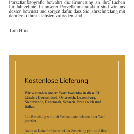
Porzellanfotografie bewahrt die Erinnerung an Ihre Lieben
für Jahrzehnte. In unserer Porzellanmanufaktur sind wir uns
dessen bewusst und sorgen dafür, dass Sie jahrzehntelang mit
dem Foto Ihrer Liebsten zufrieden sind.
Tom Hrus
Kostenlose Lieferung
Wir versenden unsere Ware kostenlos in diese EU
Länder: Deutschland, Österreich, Luxemburg,
Niederlande, Dänemark, Schweiz, Frankreich und
Italien.
Ihre Bestellung wird mit Versandunternehmen ihrer Wahl
geliefert.
Damit es keine Probleme bei der Zustellung gibt, sind ihre