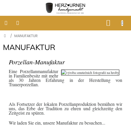
Zum
Inhalt
springen
WARE
Startseite
/
MANUFAKTUR
KLASSISCHE
BESTATTUNGSURNEN
MANUFAKTUR
DESIGNER
URNEN
Porzellan-Manufaktur
Eine Porzellanmanufaktur
in Familienbesitz mit mehr
GRABBILDER
als 30 Jahren Erfahrung in der Herstellung von
AUS
Trauerporzellan.
PORZELLAN
ERINNERUNG
Als Fortsetzer der lokalen Porzellanproduktion bemühen wir
AN
uns, das Erbe der Tradition zu ehren und gleichzeitig den
HUNDE
UND
Zeitgeist zu spüren.
KATZEN
Wir laden Sie ein, unsere Manufaktur zu besuchen...