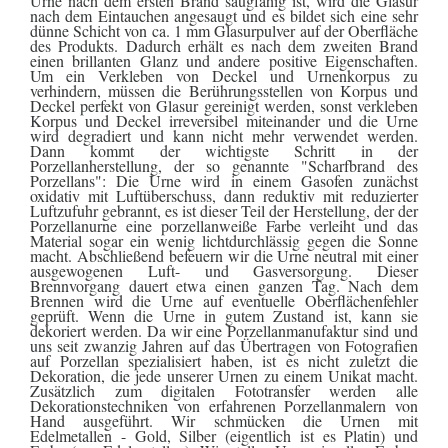
Urne nach dem ersten Brand saugfähig ist, wird die Glasur
nach dem Eintauchen angesaugt und es bildet sich eine sehr
dünne Schicht von ca. 1 mm Glasurpulver auf der Oberfläche
des Produkts. Dadurch erhält es nach dem zweiten Brand
einen brillanten Glanz und andere positive Eigenschaften.
Um ein Verkleben von Deckel und Urnenkorpus zu
verhindern, müssen die Berührungsstellen von Korpus und
Deckel perfekt von Glasur gereinigt werden, sonst verkleben
Korpus und Deckel irreversibel miteinander und die Urne
wird degradiert und kann nicht mehr verwendet werden.
Dann kommt der wichtigste Schritt in der
Porzellanherstellung, der so genannte "Scharfbrand des
Porzellans": Die Urne wird in einem Gasofen zunächst
oxidativ mit Luftüberschuss, dann reduktiv mit reduzierter
Luftzufuhr gebrannt, es ist dieser Teil der Herstellung, der der
Porzellanurne eine porzellanweiße Farbe verleiht und das
Material sogar ein wenig lichtdurchlässig gegen die Sonne
macht. Abschließend befeuern wir die Urne neutral mit einer
ausgewogenen Luft- und Gasversorgung. Dieser
Brennvorgang dauert etwa einen ganzen Tag. Nach dem
Brennen wird die Urne auf eventuelle Oberflächenfehler
geprüft. Wenn die Urne in gutem Zustand ist, kann sie
dekoriert werden. Da wir eine Porzellanmanufaktur sind und
uns seit zwanzig Jahren auf das Übertragen von Fotografien
auf Porzellan spezialisiert haben, ist es nicht zuletzt die
Dekoration, die jede unserer Urnen zu einem Unikat macht.
Zusätzlich zum digitalen Fototransfer werden alle
Dekorationstechniken von erfahrenen Porzellanmalern von
Hand ausgeführt. Wir schmücken die Urnen mit
Edelmetallen - Gold, Silber (eigentlich ist es Platin) und