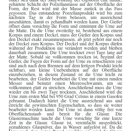
UNS
gehärtete Schicht der Porzellanmasse auf der Oberfläche der
KAUFEN?
Form, der Rest wird mit der Masse zurück in das Fass
gegossen. Das entstandene Porzellanprodukt wird bis zum
ÜBER
nächsten Tag in der Form belassen, um ausreichend
DIE
auszuhärten, damit es gehandhabt werden kann. Der Gießer
URNENHERSTELLUNG
öffnet dann vorsichtig die Form und entnimmt die Urne auf
die Matte. Da die Urne zweiteilig ist, bestehend aus einem
Korpus und einem Deckel, muss der Gießer den Korpus und
ÜBER
den Deckel exakt zusammenpassen, ab jetzt gehört nur noch
DIE
der Deckel zum Korpus. Der Deckel und der Korpus dürfen
HERSTELLUNG
während der Produktion nie verändert werden und bleiben
VON
dauerhaft zusammen. Die Urne trocknet zwei Tage lang auf
GRABFOTOS
der Matte. Sobald sie vollkommen trocken ist, beginnt der
Gießer, die Fugen der Form auf der Urne zu retuschieren (sie
ZUSAMMENARBEIT
sind auch nach dem Brennen auf dem fertigen Produkt leicht
MIT
sichtbar), um kleine Unebenheiten auf der Oberfläche
PARTNERN
einzubeziehen, in diesem Zustand ist die Urne leicht zu
bearbeiten, der Gießer bearbeitet die Urne mit einem runden
Messer und benutzt einen Meeresschwamm, um sie
Großhändler-
vollkommen glatt zu streichen. Anschließend muss die Urne
Login
wieder ein bis zwei Tage trocknen. Anschließend wird die
Urne zum ersten Mal bei 950 Grad Celsius in einem Gasofen
gebrannt. Dadurch härtet die Urne ausreichend aus und
erreicht die gewünschten Eigenschaften, so dass sie weiter
bearbeitet werden kann. Die Urne ist dann völlig frei von
Oberflächenstaub und bereit für die Glasur. Die
Glasiermaschine taucht die Urne vorsichtig für eine kurze
Zeit in die Glasur. Glasur ist, vereinfacht ausgedrückt,
gemahlenes Glaspulver, das in Wasser aufgelöst ist. Da die