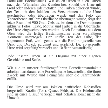
Farbe (aus Edelmetallen). Wir stellen Urnen in allen Farben
nach den Wünschen des Kunden her. Sobald die Urne mit
Gold oder anderen Edelmetallen und Farben dekoriert wurde,
der Text mit den Initialen des Verstorbenen auf die Urne
geschrieben oder übertragen wurde und das Foto des
Verstorbenen auf ihre Oberfläche übertragen wurde, folgt der
letzte Brand bei 900 Grad Celsius, bei dem alle Dekorationen
inklusive Fotos, Texte, Motive und Farben in die Oberfläche
der Urne eingeschmolzen werden. Nach Entnahme aus dem
Ofen wird die fertige Bestattungsurne einer sorgfältigen
Kontrolle unterzogen. Der untere Teil der Urne, der
sogenannte Fuß, wird, genau wie die Berührungsstelle von
Urne und Deckel, gereinigt und geglättet. Die so geprüfte
Urne wird sorgfältig verpackt und ist dann versandfertig.
Jede unserer Urnen ist ein Original mit einer eigenen
Geschichte und Seele.
Wir alle in unserer familiengeführten Porzellanmanufaktur
arbeiten hart daran, eine Porzellanurne herzustellen, die ihren
Zweck mit Würde und Feingefühl über die Jahrhunderte
erfüllt.
Die Urne wird nur aus lokalen natürlichen Rohstoffen
hergestellt: Kaolin (Ton), Quarz, Feldspat. Die Edelmetalle
sind in einer Glasur versiegelt und belasten somit nicht die
Umwelt.