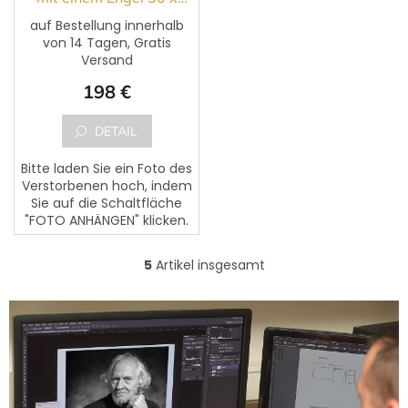
24,5 cm
auf Bestellung innerhalb
von 14 Tagen, Gratis
Versand
198 €
DETAIL
Bitte laden Sie ein Foto des
Verstorbenen hoch, indem
Sie auf die Schaltfläche
"FOTO ANHÄNGEN" klicken.
Dem Foto kann ein Text
des Verstorbenen
5
Artikel insgesamt
S
hinzugefügt werden. Bitte...
t
e
u
e
r
e
l