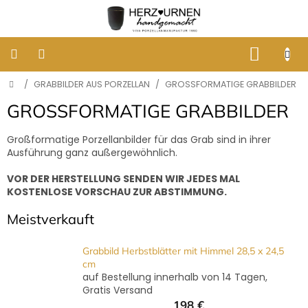
Zum
Inhalt
springen
WARE
Startseite
/
GRABBILDER AUS PORZELLAN
/
GROSSFORMATIGE GRABBILDER
KLASSISCHE
BESTATTUNGSURNEN
GROSSFORMATIGE GRABBILDER
DESIGNER
Großformatige Porzellanbilder für das Grab sind in ihrer
URNEN
Ausführung ganz außergewöhnlich.
VOR DER HERSTELLUNG SENDEN WIR JEDES MAL
GRABBILDER
AUS
KOSTENLOSE VORSCHAU ZUR ABSTIMMUNG.
PORZELLAN
Meistverkauft
ERINNERUNG
AN
Grabbild Herbstblätter mit Himmel 28,5 x 24,5
HUNDE
UND
cm
KATZEN
auf Bestellung innerhalb von 14 Tagen,
Gratis Versand
198 €