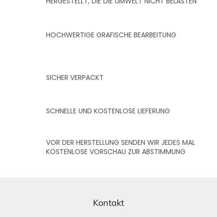
HERGESTELLT, DIE DIE UMWELT NICHT BELASTEN
HOCHWERTIGE GRAFISCHE BEARBEITUNG
SICHER VERPACKT
SCHNELLE UND KOSTENLOSE LIEFERUNG
VOR DER HERSTELLUNG SENDEN WIR JEDES MAL
KOSTENLOSE VORSCHAU ZUR ABSTIMMUNG
F
u
ß
Kontakt
z