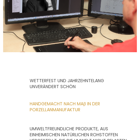
e
m
e
n
t
e
d
e
r
L
i
s
t
e
WETTERFEST UND JAHRZEHNTELANG
UNVERÄNDERT SCHÖN
HANDGEMACHT NACH MAβ IN DER
PORZELLANMANUFAKTUR
UMWELTFREUNDLICHE PRODUKTE, AUS
EINHEIMISCHEN NATÜRLICHEN ROHSTOFFEN