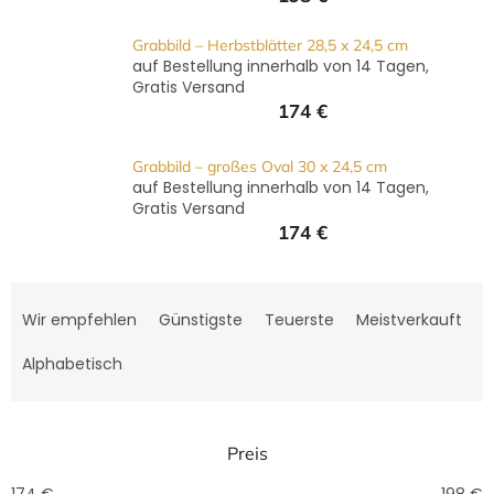
GRABZUBEHÖR
Grabbild – Herbstblätter 28,5 x 24,5 cm
FOTOGALERIE
auf Bestellung innerhalb von 14 Tagen,
Gratis Versand
Blog
174 €
Schreiben
Grabbild – großes Oval 30 x 24,5 cm
Sie
uns
auf Bestellung innerhalb von 14 Tagen,
Gratis Versand
KONTAKT
174 €
PFLEGE
UND
P
REINIGUNG
r
Wir empfehlen
Günstigste
Teuerste
Meistverkauft
o
ZUFRIEDENHEITSGARANTIE
d
Alphabetisch
u
MANUFAKTUR
k
WARUM
t
EINE
Preis
s
URNE
BEI
o