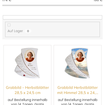
174
€
198
€
UNS
r
KAUFEN?
t
ÜBER
i
DIE
e
URNENHERSTELLUNG
r
u
ÜBER
Auf Lager
0
DIE
n
HERSTELLUNG
VON
g
GRABFOTOS
L
i
ZUSAMMENARBEIT
MIT
s
PARTNERN
t
e
Großhändler-
Login
d
e
r
P
Grabbild – Herbstblätter
Grabbild Herbstblätter
r
28,5 x 24,5 cm
mit Himmel 28,5 x 24,5
o
cm
auf Bestellung innerhalb
auf Bestellung innerhalb
d
von 14 Tagen, Gratis
von 14 Tagen, Gratis