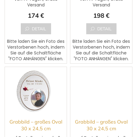
u
Versand
Versand
k
174 €
198 €
t
e
DETAIL
DETAIL
Bitte laden Sie ein Foto des
Bitte laden Sie ein Foto des
Verstorbenen hoch, indem
Verstorbenen hoch, indem
Sie auf die Schaltfläche
Sie auf die Schaltfläche
"FOTO ANHÄNGEN" klicken.
"FOTO ANHÄNGEN" klicken.
Dem Foto kann ein Text
Dem Foto kann ein Text
des Verstorbenen
des Verstorbenen
hinzugefügt werden. Bitte...
hinzugefügt werden. Bitte...
Grabbild – großes Oval
Grabbild – großes Oval
30 x 24,5 cm
30 x 24,5 cm