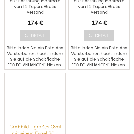
auf Bestellung innerhalb
auf Bestellung innerhalb
von 14 Tagen, Gratis
von 14 Tagen, Gratis
Versand
Versand
174 €
174 €
DETAIL
DETAIL
Bitte laden Sie ein Foto des
Bitte laden Sie ein Foto des
Verstorbenen hoch, indem
Verstorbenen hoch, indem
Sie auf die Schaltfläche
Sie auf die Schaltfläche
"FOTO ANHÄNGEN" klicken.
"FOTO ANHÄNGEN" klicken.
Dem Foto kann ein Text
Dem Foto kann ein Text
des Verstorbenen
des Verstorbenen
hinzugefügt werden. Bitte...
hinzugefügt werden. Bitte...
Grabbild – großes Oval
mit einem Engel 30 x