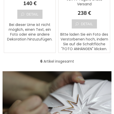
140 €
Versand
238 €
DETAIL
DETAIL
Bei dieser Urne ist nicht
möglich, einen Text, ein
Foto oder eine andere
Bitte laden Sie ein Foto des
Dekoration hinzuzufügen.
Verstorbenen hoch, indem
Sie auf die Schaltfläche
"FOTO ANHÄNGEN" klicken.
Dem Foto kann ein Text
des Verstorbenen
6
Artikel insgesamt
S
hinzugefügt werden. Bitte...
t
e
u
e
r
e
l
e
m
e