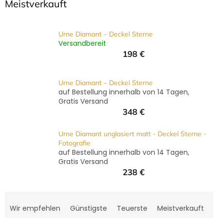
GRABZUBEHÖR
Meistverkauft
FOTOGALERIE
Urne Diamant – Deckel Sterne
Versandbereit
Blog
198 €
Schreiben
Sie
uns
Urne Diamant – Deckel Sterne
auf Bestellung innerhalb von 14 Tagen,
KONTAKT
Gratis Versand
348 €
PFLEGE
UND
REINIGUNG
Urne Diamant unglasiert matt - Deckel Sterne -
Fotografie
auf Bestellung innerhalb von 14 Tagen,
ZUFRIEDENHEITSGARANTIE
Gratis Versand
238 €
MANUFAKTUR
WARUM
P
EINE
URNE
r
Wir empfehlen
Günstigste
Teuerste
Meistverkauft
BEI
o