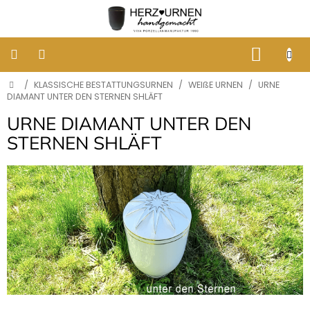
Zum
Inhalt
springen
WARE
Startseite
/
KLASSISCHE BESTATTUNGSURNEN
/
WEIßE URNEN
/
URNE
KLASSISCHE
BESTATTUNGSURNEN
DIAMANT UNTER DEN STERNEN SHLÄFT
URNE DIAMANT UNTER DEN
DESIGNER
STERNEN SHLÄFT
URNEN
GRABBILDER
AUS
PORZELLAN
ERINNERUNG
AN
HUNDE
UND
KATZEN