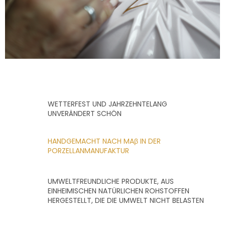
n
t
e
d
e
r
L
i
s
t
e
WETTERFEST UND JAHRZEHNTELANG
UNVERÄNDERT SCHÖN
HANDGEMACHT NACH MAβ IN DER
PORZELLANMANUFAKTUR
UMWELTFREUNDLICHE PRODUKTE, AUS
EINHEIMISCHEN NATÜRLICHEN ROHSTOFFEN
HERGESTELLT, DIE DIE UMWELT NICHT BELASTEN