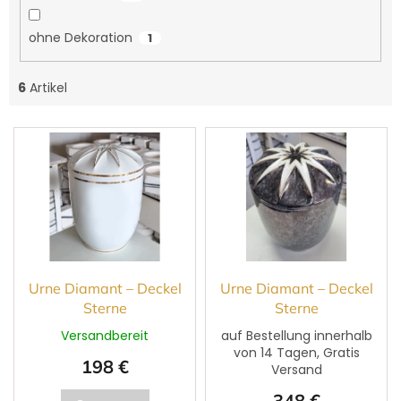
ohne Dekoration
1
6
Artikel
L
i
s
t
e
d
e
r
P
Urne Diamant – Deckel
Urne Diamant – Deckel
r
Sterne
Sterne
o
Versandbereit
auf Bestellung innerhalb
d
von 14 Tagen, Gratis
198 €
u
Versand
k
348 €