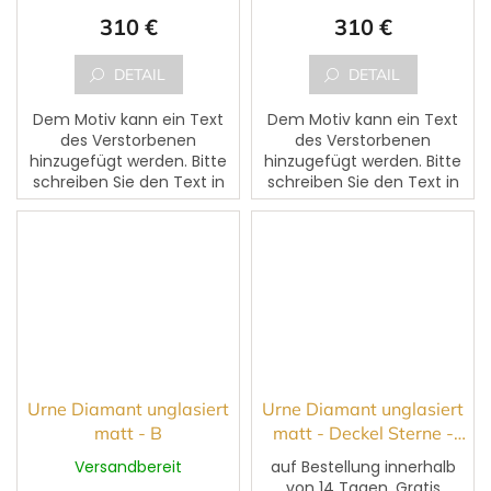
310 €
310 €
DETAIL
DETAIL
Dem Motiv kann ein Text
Dem Motiv kann ein Text
des Verstorbenen
des Verstorbenen
hinzugefügt werden. Bitte
hinzugefügt werden. Bitte
schreiben Sie den Text in
schreiben Sie den Text in
das markierte Feld
das markierte Feld
,,Vorname, Nachname,
,,Vorname, Nachname,
Geburtsdatum,
Geburtsdatum,
Sterbedatum und
Sterbedatum und
ergänzender...
ergänzender...
Urne Diamant unglasiert
Urne Diamant unglasiert
matt - B
matt - Deckel Sterne -
Fotografie
Versandbereit
auf Bestellung innerhalb
von 14 Tagen, Gratis