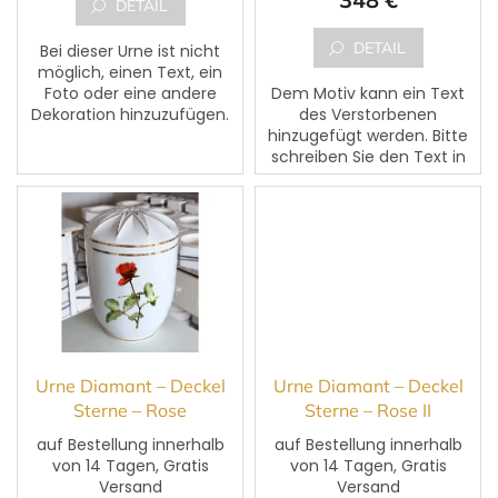
t
DETAIL
e
DETAIL
Bei dieser Urne ist nicht
möglich, einen Text, ein
Foto oder eine andere
Dem Motiv kann ein Text
Dekoration hinzuzufügen.
des Verstorbenen
hinzugefügt werden. Bitte
schreiben Sie den Text in
das markierte Feld
,,Vorname, Nachname,
Geburtsdatum,
Sterbedatum und
ergänzender...
Urne Diamant – Deckel
Urne Diamant – Deckel
Sterne – Rose
Sterne – Rose II
auf Bestellung innerhalb
auf Bestellung innerhalb
von 14 Tagen, Gratis
von 14 Tagen, Gratis
Versand
Versand