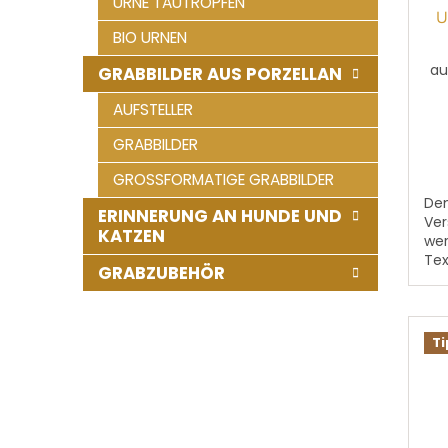
URNE TAUTROPFEN
U
BIO URNEN
au
GRABBILDER AUS PORZELLAN
AUFSTELLER
GRABBILDER
GROSSFORMATIGE GRABBILDER
Dem
ERINNERUNG AN HUNDE UND
Ver
KATZEN
wer
Tex
GRABZUBEHÖR
,,V
Ge
und
T