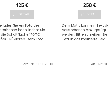
425 €
258 €
DETAIL
DETAIL
te laden Sie ein Foto des
Dem Motiv kann ein Text d
storbenen hoch, indem Sie
Verstorbenen hinzugefügt
 die Schaltfläche "FOTO
werden. Bitte schreiben Sie
ÄNGEN" klicken. Dem Foto
Text in das markierte Feld
n ein Text des Verstorbenen
,,Vorname, Nachname,
zugefügt werden. Bitte...
Geburtsdatum, Sterbedat
und ergänzender...
Art.-Nr.:
30302080
Art.-Nr.:
3