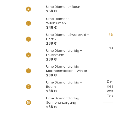
Urne Diamant - Baum
258 €
Urne Diamant –
Wildblumen
348 €
U
Urne Diamant Swarovski –
Herz 2
288 €
au
Urne Diamant farbig –
Leuchtturm
288 €
Urne Diamant farbig
Marmorimitation - Winter
288 €
Dem
Urne Diamant farbig –
des
Baum
288 €
wer
Tex
Urne Diamant farbig –
,,V
Sonnenuntergang
Ge
288 €
und.