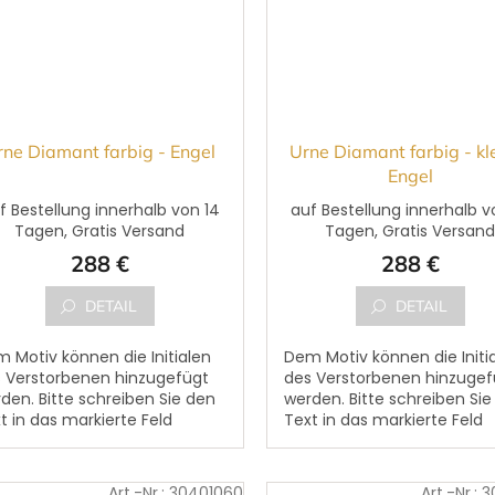
rne Diamant farbig - Engel
Urne Diamant farbig - kl
Engel
f Bestellung innerhalb von 14
auf Bestellung innerhalb v
Tagen, Gratis Versand
Tagen, Gratis Versan
288 €
288 €
DETAIL
DETAIL
 Motiv können die Initialen
Dem Motiv können die Initi
 Verstorbenen hinzugefügt
des Verstorbenen hinzugef
den. Bitte schreiben Sie den
werden. Bitte schreiben Sie
t in das markierte Feld
Text in das markierte Feld
orname, Nachname,
,,Vorname, Nachname,
burtsdatum, Sterbedatum
Geburtsdatum, Sterbedat
..
und...
Art.-Nr.:
30401060
Art.-Nr.:
3