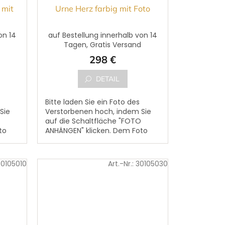
 mit
Urne Herz farbig mit Foto
on 14
auf Bestellung innerhalb von 14
d
Tagen, Gratis Versand
298 €
DETAIL
Bitte laden Sie ein Foto des
Sie
Verstorbenen hoch, indem Sie
auf die Schaltfläche "FOTO
to
ANHÄNGEN" klicken. Dem Foto
benen
kann ein Text des Verstorbenen
hinzugefügt werden. Bitte...
30105010
Art.-Nr.:
30105030