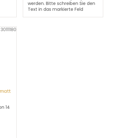
werden. Bitte schreiben Sie den
um
Text in das markierte Feld
,,Vorname, Nachname,
Geburtsdatum, Sterbedatum
und ergänzender...
:
30111180
 matt
on 14
d