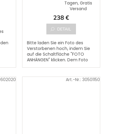
Die
Tagen, Gratis
durchschnittliche
Versand
Produktbewertung
238 €
ist
5,0
von
DETAIL
es
5
Sternen.
 den
Bitte laden Sie ein Foto des
Verstorbenen hoch, indem Sie
auf die Schaltfläche "FOTO
um
ANHÄNGEN" klicken. Dem Foto
kann ein Text des Verstorbenen
hinzugefügt werden. Bitte...
0602020
Art.-Nr.:
30501150