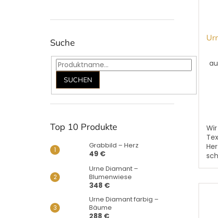
Ur
Suche
au
SUCHEN
Top 10 Produkte
Wir
Tex
Grabbild – Herz
Her
49 €
sch
mar
Urne Diamant –
Na
Blumenwiese
Ste
348 €
Urne Diamant farbig –
Bäume
288 €