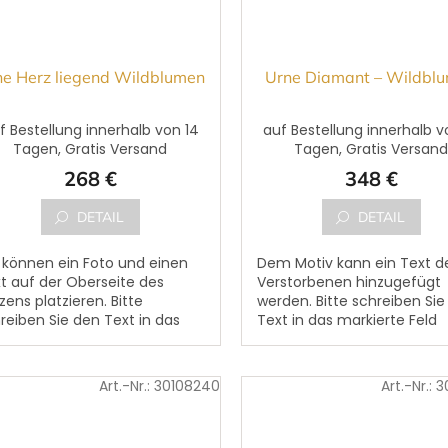
ne Herz liegend Wildblumen
Urne Diamant – Wildbl
f Bestellung innerhalb von 14
auf Bestellung innerhalb v
Tagen, Gratis Versand
Tagen, Gratis Versan
268 €
348 €
DETAIL
DETAIL
 können ein Foto und einen
Dem Motiv kann ein Text d
t auf der Oberseite des
Verstorbenen hinzugefügt
zens platzieren. Bitte
werden. Bitte schreiben Sie
reiben Sie den Text in das
Text in das markierte Feld
kierte Feld ,,Vorname,
,,Vorname, Nachname,
chname, Geburtsdatum,
Geburtsdatum, Sterbedat
rbedatum...
und ergänzender...
Art.-Nr.:
30108240
Art.-Nr.:
3