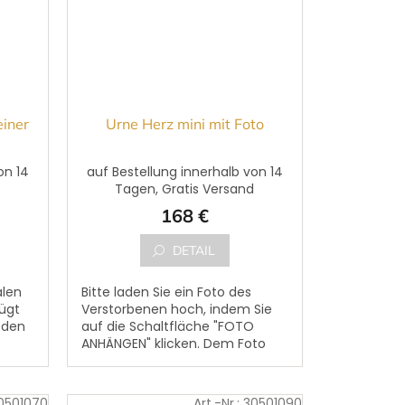
einer
Urne Herz mini mit Foto
on 14
auf Bestellung innerhalb von 14
d
Tagen, Gratis Versand
168 €
DETAIL
alen
Bitte laden Sie ein Foto des
ügt
Verstorbenen hoch, indem Sie
 den
auf die Schaltfläche "FOTO
ANHÄNGEN" klicken. Dem Foto
kann ein Text des Verstorbenen
um
hinzugefügt werden. Bitte...
0501070
Art.-Nr.:
30501090