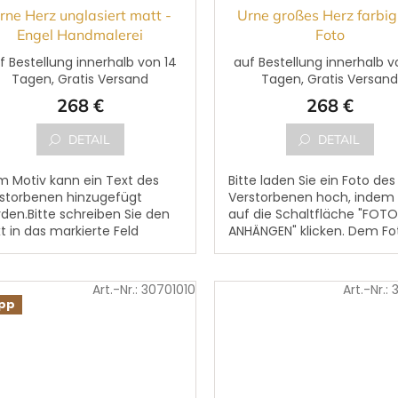
rne Herz unglasiert matt -
Urne großes Herz farbig
Engel Handmalerei
Foto
f Bestellung innerhalb von 14
auf Bestellung innerhalb v
Tagen, Gratis Versand
Tagen, Gratis Versan
268 €
268 €
DETAIL
DETAIL
 Motiv kann ein Text des
Bitte laden Sie ein Foto des
storbenen hinzugefügt
Verstorbenen hoch, indem 
den.Bitte schreiben Sie den
auf die Schaltfläche "FOTO
t in das markierte Feld
ANHÄNGEN" klicken. Dem Fo
orname, Nachname,
kann ein Text des Verstor
burtsdatum, Sterbedatum
hinzugefügt werden. Bitte...
 ergänzender...
Art.-Nr.:
30701010
Art.-Nr.:
ipp