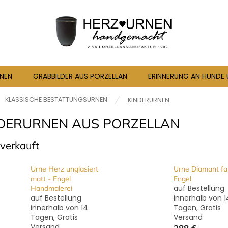
RNEN
GRABBILDER AUS PORZELLAN
ERINNERUNG AN HUNDE
seite
KLASSISCHE BESTATTUNGSURNEN
KINDERURNEN
DERURNEN AUS PORZELLAN
verkauft
Urne Herz unglasiert
Urne Diamant far
matt - Engel
Engel
auf Bestellung
Handmalerei
auf Bestellung
innerhalb von 1
innerhalb von 14
Tagen, Gratis
Tagen, Gratis
Versand
Versand