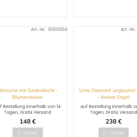
kierte Feld ,,Vorname,
,,Vorname, Nachname,
chname, Geburtsdatum,
Geburtsdatum, Sterbedat
rbedatum...
und ergänzender...
Art.-Nr.:
30501050
Art.-Nr.
leinurne mit Gedenklicht -
Urne Diamant unglasiert
Blumenwiese
- kleiner Engel
f Bestellung innerhalb von 14
auf Bestellung innerhalb v
Tagen, Gratis Versand
Tagen, Gratis Versan
148 €
238 €
DETAIL
DETAIL