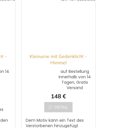
ht -
Kleinurne mit Gedenklicht -
Himmel
on 14
auf Bestellung
d
innerhalb von 14
Die
Tagen, Gratis
durchschnittliche
Versand
Produktbewertung
148 €
ist
5,0
von
DETAIL
es
5
Sternen.
 den
Dem Motiv kann ein Text des
Verstorbenen hinzugefügt