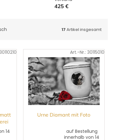
425 €
sch
17
Artikel insgesamt
30110210
Art.-Nr.:
30115010
 matt
Urne Diamant mit Foto
erei
on 14
auf Bestellung
d
innerhalb von 14