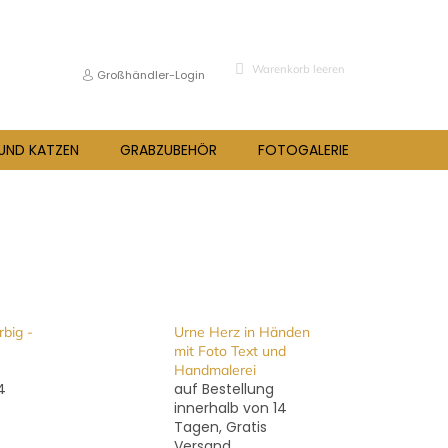
WARENKORB
Warenkorb leeren
Großhändler-Login
 UND KATZEN
GRABZUBEHÖR
FOTOGALERIE
BLOG
big -
Urne Herz in Händen
mit Foto Text und
Handmalerei
4
auf Bestellung
innerhalb von 14
Tagen, Gratis
Versand