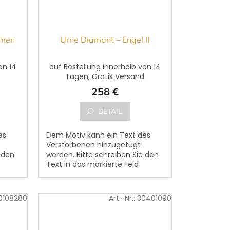
umen
Urne Diamant – Engel II
on 14
auf Bestellung innerhalb von 14
d
Tagen, Gratis Versand
258 €
DETAIL
es
Dem Motiv kann ein Text des
Verstorbenen hinzugefügt
 den
werden. Bitte schreiben Sie den
Text in das markierte Feld
,,Vorname, Nachname,
um
Geburtsdatum, Sterbedatum
und ergänzender...
0108280
Art.-Nr.:
30401090