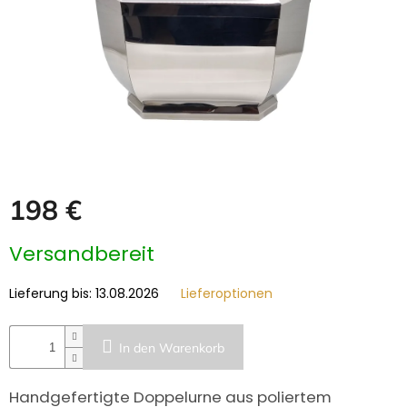
GRABZUBEHÖR
FOTOGALERIE
Blog
Schreiben
Sie
uns
KONTAKT
198 €
PFLEGE
UND
Verkaufspreis:
Versandbereit
REINIGUNG
ZUFRIEDENHEITSGARANTIE
Lieferung bis:
13.08.2026
Lieferoptionen
MANUFAKTUR
In den Warenkorb
WARUM
EINE
URNE
Handgefertigte Doppelurne aus poliertem
BEI