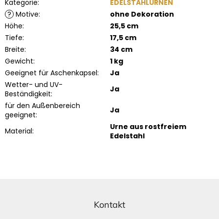
Kategorie
:
EDELSTAHLURNEN
?
Motive
:
ohne Dekoration
Höhe
:
25,5 cm
Tiefe
:
17,5 cm
Breite
:
34 cm
Gewicht
:
1 kg
Geeignet für Aschenkapsel
:
Ja
Wetter- und UV-
Ja
Beständigkeit
:
für den Außenbereich
Ja
geeignet
:
Urne aus rostfreiem
Material
:
Edelstahl
F
u
ß
Kontakt
z