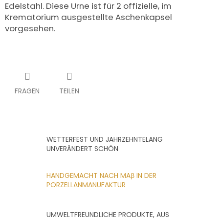
UNS
Edelstahl. Diese Urne ist für 2 offizielle, im
KAUFEN?
Krematorium ausgestellte Aschenkapsel
vorgesehen.
ÜBER
DIE
URNENHERSTELLUNG
ÜBER
DIE
HERSTELLUNG
VON
GRABFOTOS
FRAGEN
TEILEN
ZUSAMMENARBEIT
MIT
PARTNERN
WETTERFEST UND JAHRZEHNTELANG
Großhändler-
Login
UNVERÄNDERT SCHÖN
HANDGEMACHT NACH MAβ IN DER
PORZELLANMANUFAKTUR
UMWELTFREUNDLICHE PRODUKTE, AUS