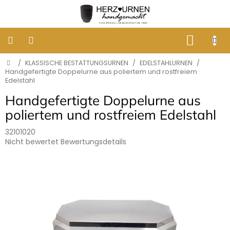
Zum
Inhalt
springen
WARE
Startseite
/
KLASSISCHE BESTATTUNGSURNEN
/
EDELSTAHLURNEN
/
KLASSISCHE
BESTATTUNGSURNEN
Handgefertigte Doppelurne aus poliertem und rostfreiem
Edelstahl
Handgefertigte Doppelurne aus
DESIGNER
URNEN
poliertem und rostfreiem Edelstahl
32101020
GRABBILDER
AUS
Die
Nicht bewertet
Bewertungsdetails
PORZELLAN
durchschnittliche
Produktbewertung
ist
ERINNERUNG
0,0
AN
von
HUNDE
UND
5
KATZEN
Sternen.