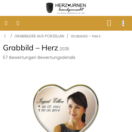
Zum
Inhalt
springen
WARE
Startseite
/
GRABBILDER AUS PORZELLAN
/
Grabbild – Herz
KLASSISCHE
BESTATTUNGSURNEN
Grabbild – Herz
2035
DESIGNER
Die
57 Bewertungen
Bewertungsdetails
URNEN
durchschnittliche
Produktbewertung
ist
GRABBILDER
5,0
AUS
PORZELLAN
von
5
Sternen.
ERINNERUNG
AN
HUNDE
UND
KATZEN