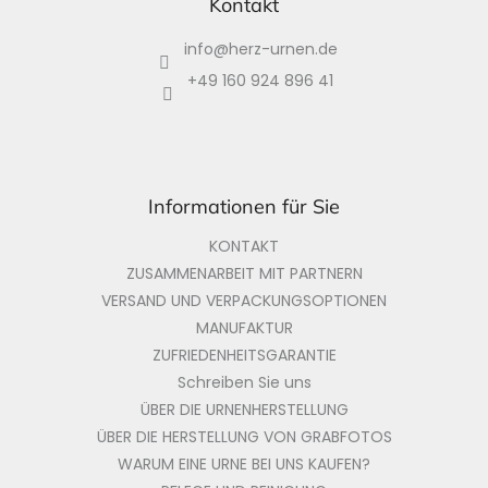
ß
Kontakt
z
info
@
herz-urnen.de
e
i
+49 160 924 896 41
l
e
Informationen für Sie
KONTAKT
ZUSAMMENARBEIT MIT PARTNERN
VERSAND UND VERPACKUNGSOPTIONEN
MANUFAKTUR
ZUFRIEDENHEITSGARANTIE
Schreiben Sie uns
ÜBER DIE URNENHERSTELLUNG
ÜBER DIE HERSTELLUNG VON GRABFOTOS
WARUM EINE URNE BEI UNS KAUFEN?