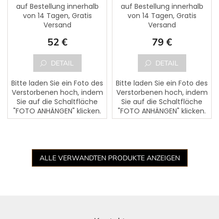
auf Bestellung innerhalb
auf Bestellung innerhalb
von 14 Tagen, Gratis
von 14 Tagen, Gratis
Die
Die
Versand
Versand
durchschnittliche
durchschnittliche
Produktbewertung
Produktbewertung
52 €
79 €
ist
ist
5,0
5,0
von
von
DETAIL
DETAIL
5
5
Sternen.
Sternen.
Bitte laden Sie ein Foto des
Bitte laden Sie ein Foto des
Verstorbenen hoch, indem
Verstorbenen hoch, indem
Sie auf die Schaltfläche
Sie auf die Schaltfläche
"FOTO ANHÄNGEN" klicken.
"FOTO ANHÄNGEN" klicken.
Dem Foto kann ein Text
Dem Foto kann ein Text
des Verstorbenen
des Verstorbenen
hinzugefügt werden. Bitte...
hinzugefügt werden. Bitte...
ALLE VERWANDTEN PRODUKTE ANZEIGEN
F
u