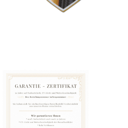
GRABZUBEHÖR
FOTOGALERIE
Blog
Schreiben
Sie
uns
KONTAKT
PFLEGE
UND
REINIGUNG
ZUFRIEDENHEITSGARANTIE
MANUFAKTUR
WARUM
EINE
URNE
BEI