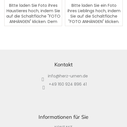
Sternen.
Bitte laden Sie Foto ihres
Bitte laden Sie ein Foto
Haustieres hoch, indem Sie
ihres Lieblings hoch, indem
auf die Schaltfläche "FOTO
Sie auf die Schaltfläche
ANHÄNGEN" klicken. Dem
"FOTO ANHÄNGEN" klicken.
Foto kann ein Text
Dem Foto kann ein Text
hinzugefügt werden. Bitte
hinzugefügt werden. Bitte
schreiben Sie den Text in...
schreiben Sie den Text...
F
u
ß
Kontakt
z
info
@
herz-urnen.de
e
i
+49 160 924 896 41
l
e
Informationen für Sie