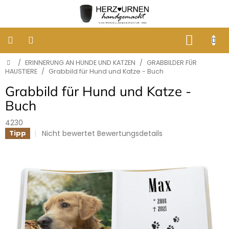
Zum
Inhalt
springen
WARE
Startseite
/
ERINNERUNG AN HUNDE UND KATZEN
/
GRABBILDER FÜR
KLASSISCHE
BESTATTUNGSURNEN
HAUSTIERE
/
Grabbild für Hund und Katze - Buch
Grabbild für Hund und Katze -
DESIGNER
Buch
URNEN
4230
Die
GRABBILDER
Nicht bewertet
Bewertungsdetails
Tipp
AUS
durchschnittliche
PORZELLAN
Produktbewertung
ist
0,0
ERINNERUNG
von
AN
HUNDE
5
UND
Sternen.
KATZEN