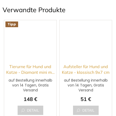
Verwandte Produkte
Tipp
Tierurne für Hund und
Aufsteller für Hund und
Katze - Diamant mini mit
Katze - klassisch 9x7 cm
Foto
auf Bestellung innerhalb
auf Bestellung innerhalb
von 14 Tagen, Gratis
von 14 Tagen, Gratis
Die
Versand
Versand
durchschnittliche
Produktbewertung
148 €
51 €
ist
5,0
von
DETAIL
DETAIL
5