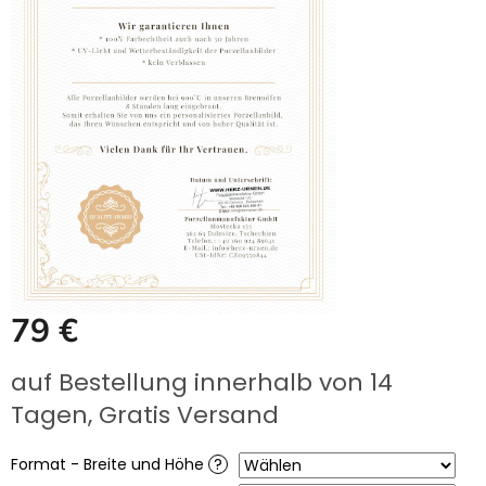
UNS
KAUFEN?
ÜBER
DIE
URNENHERSTELLUNG
ÜBER
DIE
HERSTELLUNG
VON
GRABFOTOS
ZUSAMMENARBEIT
MIT
PARTNERN
Großhändler-
79 €
Login
Verkaufspreis:
auf Bestellung innerhalb von 14
Tagen, Gratis Versand
Format - Breite und Höhe
?