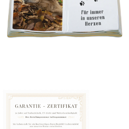
GRABZUBEHÖR
FOTOGALERIE
Blog
Schreiben
Sie
uns
KONTAKT
PFLEGE
UND
REINIGUNG
ZUFRIEDENHEITSGARANTIE
MANUFAKTUR
WARUM
EINE
URNE
BEI