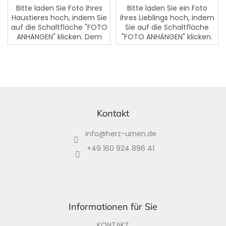
Sternen.
Bitte laden Sie Foto ihres
Bitte laden Sie ein Foto
Haustieres hoch, indem Sie
ihres Lieblings hoch, indem
auf die Schaltfläche "FOTO
Sie auf die Schaltfläche
ANHÄNGEN" klicken. Dem
"FOTO ANHÄNGEN" klicken.
Foto kann ein Text
Dem Foto kann ein Text
hinzugefügt werden. Bitte
hinzugefügt werden. Bitte
schreiben Sie den Text in...
schreiben Sie den Text...
F
u
ß
Kontakt
z
info
@
herz-urnen.de
e
i
+49 160 924 896 41
l
e
Informationen für Sie
KONTAKT