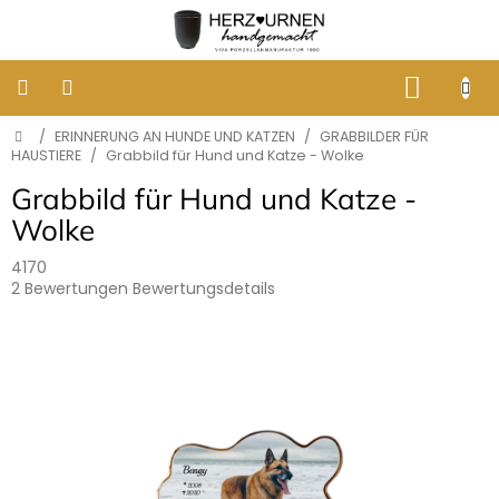
Zum
Inhalt
springen
WARE
Startseite
/
ERINNERUNG AN HUNDE UND KATZEN
/
GRABBILDER FÜR
KLASSISCHE
BESTATTUNGSURNEN
HAUSTIERE
/
Grabbild für Hund und Katze - Wolke
Grabbild für Hund und Katze -
DESIGNER
Wolke
URNEN
4170
Die
2 Bewertungen
Bewertungsdetails
GRABBILDER
AUS
durchschnittliche
PORZELLAN
Produktbewertung
ist
4,5
ERINNERUNG
von
AN
HUNDE
5
UND
Sternen.
KATZEN