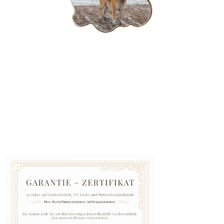
GRABZUBEHÖR
FOTOGALERIE
Blog
Schreiben
Sie
uns
KONTAKT
PFLEGE
UND
REINIGUNG
ZUFRIEDENHEITSGARANTIE
MANUFAKTUR
WARUM
EINE
URNE
BEI