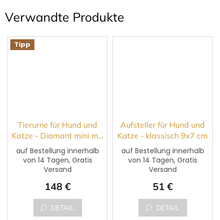
Verwandte Produkte
Tipp
Tierurne für Hund und
Aufsteller für Hund und
Katze - Diamant mini mit
Katze - klassisch 9x7 cm
Foto
auf Bestellung innerhalb
auf Bestellung innerhalb
von 14 Tagen, Gratis
von 14 Tagen, Gratis
Die
Versand
Versand
durchschnittliche
Produktbewertung
148 €
51 €
ist
5,0
von
DETAIL
DETAIL
5