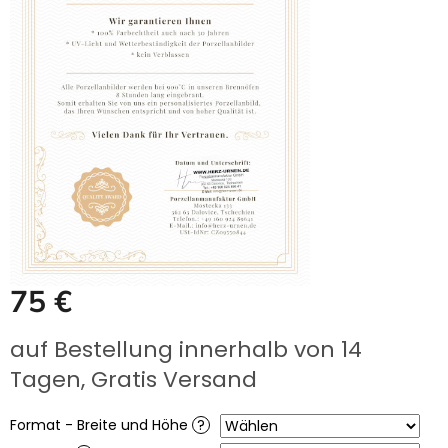
UNS
KAUFEN?
ÜBER
DIE
URNENHERSTELLUNG
ÜBER
DIE
HERSTELLUNG
VON
GRABFOTOS
ZUSAMMENARBEIT
MIT
PARTNERN
Großhändler-
75 €
Login
Verkaufspreis:
auf Bestellung innerhalb von 14
Tagen, Gratis Versand
Format - Breite und Höhe
?