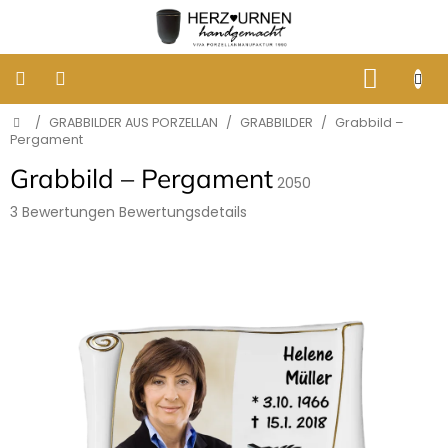
Zum
Inhalt
springen
WARE
Startseite
/
GRABBILDER AUS PORZELLAN
/
GRABBILDER
/
Grabbild –
KLASSISCHE
BESTATTUNGSURNEN
Pergament
Grabbild – Pergament
2050
DESIGNER
URNEN
Die
3 Bewertungen
Bewertungsdetails
durchschnittliche
Produktbewertung
GRABBILDER
ist
AUS
5,0
PORZELLAN
von
5
ERINNERUNG
Sternen.
AN
HUNDE
UND
KATZEN