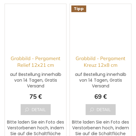
Tipp
Grabbild - Pergament
Grabbild - Pergament
Relief 12x21 cm
Kreuz 12x8 cm
auf Bestellung innerhalb
auf Bestellung innerhalb
von 14 Tagen, Gratis
von 14 Tagen, Gratis
Die
Versand
Versand
durchschnittliche
Produktbewertung
75 €
69 €
ist
5,0
von
DETAIL
DETAIL
5
Sternen.
Bitte laden Sie ein Foto des
Bitte laden Sie ein Foto des
Verstorbenen hoch, indem
Verstorbenen hoch, indem
Sie auf die Schaltfläche
Sie auf die Schaltfläche