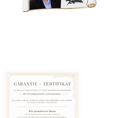
GRABZUBEHÖR
FOTOGALERIE
Blog
Schreiben
Sie
uns
KONTAKT
PFLEGE
UND
REINIGUNG
ZUFRIEDENHEITSGARANTIE
MANUFAKTUR
WARUM
EINE
URNE
BEI