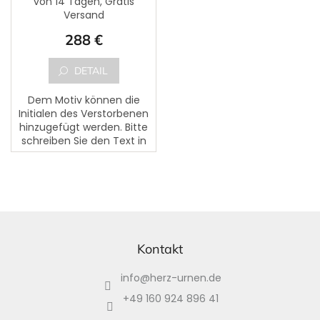
von 14 Tagen, Gratis
Versand
288 €
DETAIL
Dem Motiv können die
Initialen des Verstorbenen
hinzugefügt werden. Bitte
schreiben Sie den Text in
das markierte Feld
,,Vorname, Nachname,
Geburtsdatum,
Sterbedatum und...
F
u
ß
Kontakt
z
info
@
herz-urnen.de
e
i
+49 160 924 896 41
l