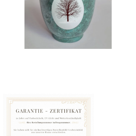
GRABZUBEHÖR
FOTOGALERIE
Blog
Schreiben
Sie
uns
KONTAKT
PFLEGE
UND
REINIGUNG
ZUFRIEDENHEITSGARANTIE
MANUFAKTUR
WARUM
EINE
URNE
BEI