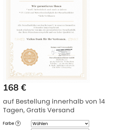
UNS
KAUFEN?
ÜBER
DIE
URNENHERSTELLUNG
ÜBER
DIE
HERSTELLUNG
VON
GRABFOTOS
ZUSAMMENARBEIT
MIT
PARTNERN
Großhändler-
168 €
Login
Verkaufspreis:
auf Bestellung innerhalb von 14
Tagen, Gratis Versand
Farbe
?