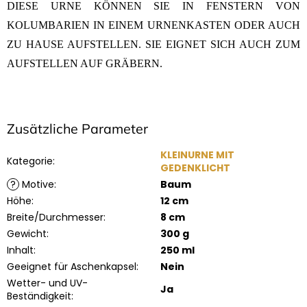
DIESE URNE KÖNNEN SIE IN FENSTERN VON
KOLUMBARIEN IN EINEM URNENKASTEN ODER AUCH
ZU HAUSE AUFSTELLEN. SIE EIGNET SICH AUCH ZUM
AUFSTELLEN AUF GRÄBERN.
Zusätzliche Parameter
KLEINURNE MIT
Kategorie
:
GEDENKLICHT
?
Motive
:
Baum
Höhe
:
12 cm
Breite/Durchmesser
:
8 cm
Gewicht
:
300 g
Inhalt
:
250 ml
Geeignet für Aschenkapsel
:
Nein
Wetter- und UV-
Ja
Beständigkeit
: