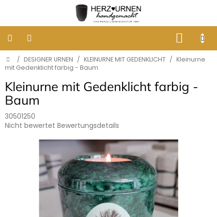
Zum
Inhalt
springen
WARE
Startseite
/
DESIGNER URNEN
/
KLEINURNE MIT GEDENKLICHT
/
Kleinurne
KLASSISCHE
BESTATTUNGSURNEN
mit Gedenklicht farbig - Baum
Kleinurne mit Gedenklicht farbig -
DESIGNER
Baum
URNEN
30501250
Die
Nicht bewertet
Bewertungsdetails
GRABBILDER
AUS
durchschnittliche
PORZELLAN
Produktbewertung
ist
0,0
ERINNERUNG
von
AN
HUNDE
5
UND
Sternen.
KATZEN