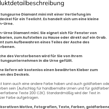
duktdetailbeschreibung
tungsurne Diamant mini mit einer Vertiefung im
eckel für ein Teelicht. Es handelt sich um eine kleine
n-Urne.
-Urne Diamant mini. Sie eignet sich für Fenster von
arien, zum Aufstellen zu Hause oder direkt auf ein Grab.
ent zum Aufbewahren eines Teiles der Asche des
orbenen.
che des Verstorbenen wird für Sie von Ihrem
tungsunternehmen in die Urne gefüllt.
ne liefern wir kostenlos einen bewährten Kleber zum
en des Deckels.
xt kann auch eine andere Farbe haben und auch goldfarben ode
farben sein (Aufschlag für handbemalte Urnen und für goldfarbe
lberfarbene Texte 200 CZK). Standardmäßig wird der Text in
zer Farbe aufgetragen.
ekorativen Motive, Fotografien, Texte, Farben, goldfarben