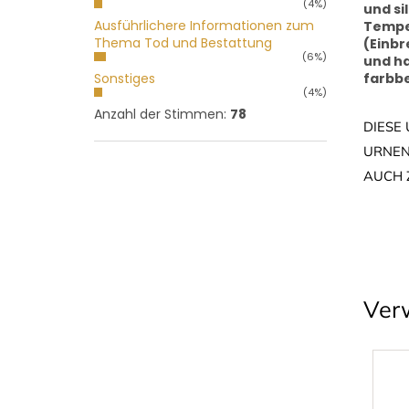
(4%)
und si
Ausführlichere Informationen zum
Temper
Thema Tod und Bestattung
(Einbr
(6%)
und ha
Sonstiges
farbb
(4%)
Anzahl der Stimmen:
78
DIESE
URNEN
AUCH 
Ver