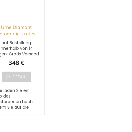
Urne Diamant
otografie - rotes
Herz
auf Bestellung
innerhalb von 14
gen, Gratis Versand
348 €
DETAIL
te laden Sie ein
o des
storbenen hoch,
em Sie auf die
altfläche "FOTO
ÄNGEN" klicken.
 Foto kann ein
t des