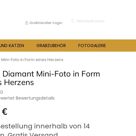
WARENKORB
Warenkorb leeren
Großhändler-Login
 UND KATZEN
GRABZUBEHÖR
FOTOGALERIE
BLOG
 Mini-Foto in Form eines Herzens
 Diamant Mini-Foto in Form
s Herzens
40
ewertet
Bewertungsdetails
hnittliche
 €
bewertung
preis:
Bestellung innerhalb von 14
n, Gratis Versand