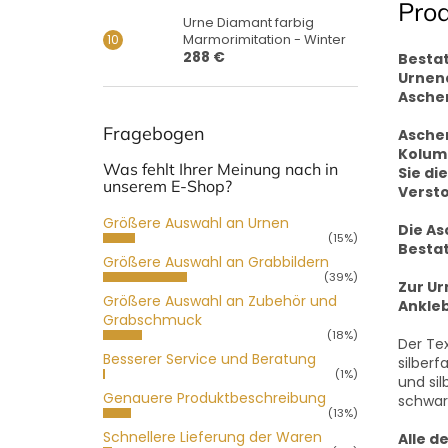
Pro
Urne Diamant farbig
Marmorimitation - Winter
288 €
Bestat
Urnend
Asche
Fragebogen
Aschen
Kolumb
Was fehlt Ihrer Meinung nach in
Sie di
unserem E-Shop?
Verst
Größere Auswahl an Urnen
Die As
(15%)
Bestat
Größere Auswahl an Grabbildern
(39%)
Zur Ur
Größere Auswahl an Zubehör und
Ankleb
Grabschmuck
(18%)
Der Te
Besserer Service und Beratung
silber
(1%)
und si
Genauere Produktbeschreibung
schwar
(13%)
Schnellere Lieferung der Waren
Alle d