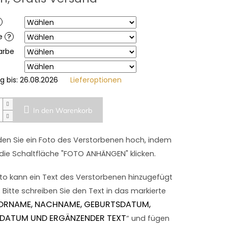
.
be
?
arbe
g bis:
26.08.2026
Lieferoptionen
In den Warenkorb
aden Sie ein Foto des Verstorbenen hoch, indem
 die Schaltfläche "FOTO ANHÄNGEN" klicken.
o kann ein Text des Verstorbenen hinzugefügt
 Bitte schreiben Sie den Text in das markierte
ORNAME, NACHNAME, GEBURTSDATUM,
EDATUM UND ERGÄNZENDER TEXT
“ und fügen