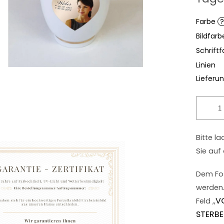
Sternen
Farbe
?
Bildfar
Schriftf
Linien
Lieferun
Bitte l
Sie auf
Dem Fot
werden.
V
Feld ,,
STERB