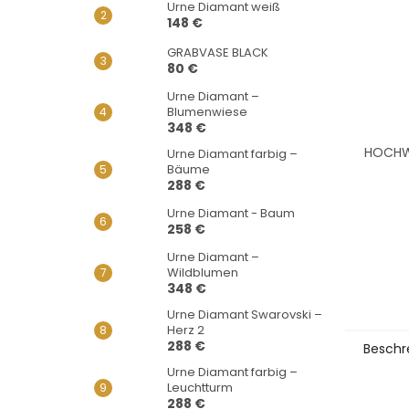
Urne Diamant weiß
148 €
GRABVASE BLACK
80 €
Urne Diamant –
Blumenwiese
348 €
HOCHWE
Urne Diamant farbig –
Bäume
288 €
Urne Diamant - Baum
258 €
Urne Diamant –
Wildblumen
348 €
Urne Diamant Swarovski –
Herz 2
288 €
Beschr
Urne Diamant farbig –
Leuchtturm
288 €