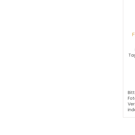
F
Ta
Bit
Fot
Ver
ind
Sch
ANH
Dem
Tex