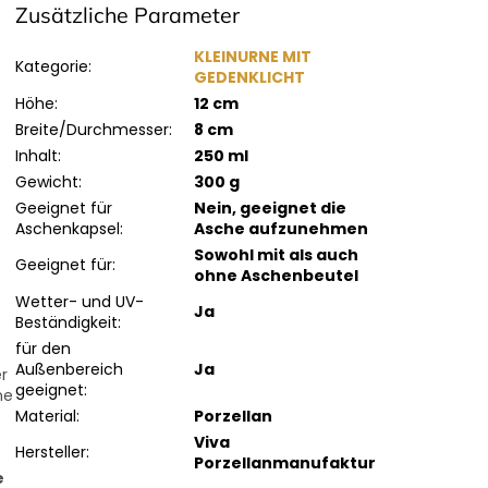
Zusätzliche Parameter
KLEINURNE MIT
Kategorie
:
GEDENKLICHT
Höhe
:
12 cm
Breite/Durchmesser
:
8 cm
Inhalt
:
250 ml
Gewicht
:
300 g
Geeignet für
Nein, geeignet die
Aschenkapsel
:
Asche aufzunehmen
Sowohl mit als auch
Geeignet für
:
ohne Aschenbeutel
Wetter- und UV-
Ja
Beständigkeit
:
für den
Außenbereich
Ja
r
geeignet
:
ne
Material
:
Porzellan
Viva
Hersteller
:
Porzellanmanufaktur
e