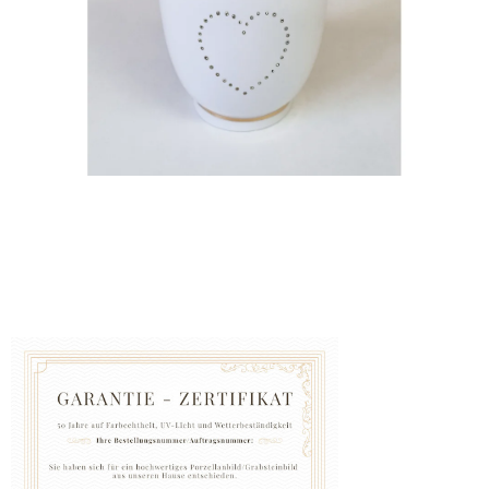
GRABZUBEHÖR
FOTOGALERIE
Blog
Schreiben
Sie
uns
KONTAKT
PFLEGE
UND
REINIGUNG
ZUFRIEDENHEITSGARANTIE
MANUFAKTUR
WARUM
EINE
URNE
BEI