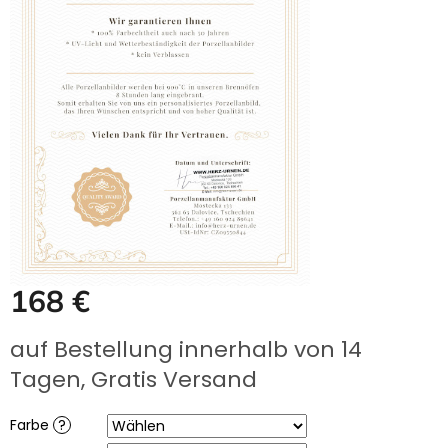
UNS
KAUFEN?
ÜBER
DIE
URNENHERSTELLUNG
ÜBER
DIE
HERSTELLUNG
VON
GRABFOTOS
ZUSAMMENARBEIT
MIT
PARTNERN
Großhändler-
168 €
Login
Verkaufspreis:
auf Bestellung innerhalb von 14
Tagen, Gratis Versand
Farbe
?