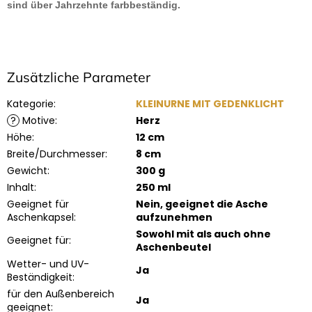
sind über Jahrzehnte farbbeständig.
Zusätzliche Parameter
Kategorie
:
KLEINURNE MIT GEDENKLICHT
?
Motive
:
Herz
Höhe
:
12 cm
Breite/Durchmesser
:
8 cm
Gewicht
:
300 g
Inhalt
:
250 ml
Geeignet für
Nein, geeignet die Asche
Aschenkapsel
:
aufzunehmen
Sowohl mit als auch ohne
Geeignet für
:
Aschenbeutel
Wetter- und UV-
Ja
Beständigkeit
:
für den Außenbereich
Ja
geeignet
: