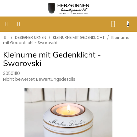
Zum
Inhalt
springen
WARE
Startseite
/
DESIGNER URNEN
/
KLEINURNE MIT GEDENKLICHT
/
Kleinurne
KLASSISCHE
BESTATTUNGSURNEN
mit Gedenklicht - Swarovski
Kleinurne mit Gedenklicht -
DESIGNER
Swarovski
URNEN
30501110
Die
Nicht bewertet
Bewertungsdetails
GRABBILDER
AUS
durchschnittliche
PORZELLAN
Produktbewertung
ist
0,0
ERINNERUNG
von
AN
HUNDE
5
UND
Sternen.
KATZEN