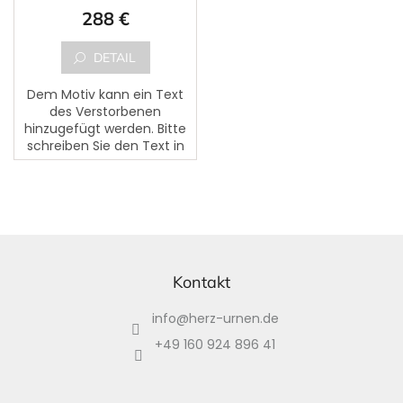
288 €
DETAIL
Dem Motiv kann ein Text
des Verstorbenen
hinzugefügt werden. Bitte
schreiben Sie den Text in
das markierte Feld
,,Vorname, Nachname,
Geburtsdatum,
Sterbedatum und
ergänzender...
F
u
ß
Kontakt
z
info
@
herz-urnen.de
e
i
+49 160 924 896 41
l
e