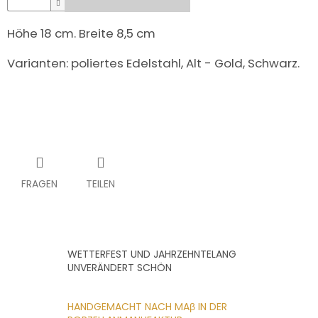
UNS
KAUFEN?
Höhe 18 cm. Breite 8,5 cm
ÜBER
DIE
URNENHERSTELLUNG
Varianten: poliertes Edelstahl, Alt - Gold, Schwarz.
ÜBER
DIE
HERSTELLUNG
VON
GRABFOTOS
ZUSAMMENARBEIT
MIT
PARTNERN
FRAGEN
TEILEN
Großhändler-
Login
WETTERFEST UND JAHRZEHNTELANG
UNVERÄNDERT SCHÖN
HANDGEMACHT NACH MAβ IN DER