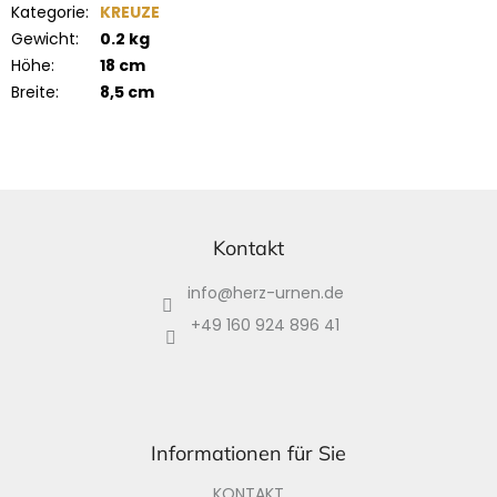
Kategorie
:
KREUZE
Gewicht
:
0.2 kg
Höhe
:
18 cm
Breite
:
8,5 cm
F
u
ß
Kontakt
z
info
@
herz-urnen.de
e
i
+49 160 924 896 41
l
e
Informationen für Sie
KONTAKT