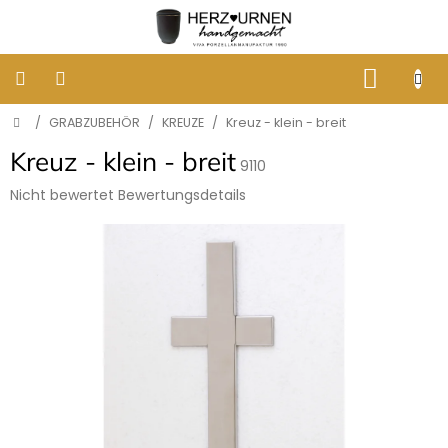
Zum
Inhalt
springen
WARE
Startseite
/
GRABZUBEHÖR
/
KREUZE
/
Kreuz - klein - breit
KLASSISCHE
BESTATTUNGSURNEN
Kreuz - klein - breit
9110
DESIGNER
Die
Nicht bewertet
Bewertungsdetails
URNEN
durchschnittliche
Produktbewertung
ist
GRABBILDER
0,0
AUS
PORZELLAN
von
5
Sternen.
ERINNERUNG
AN
HUNDE
UND
KATZEN