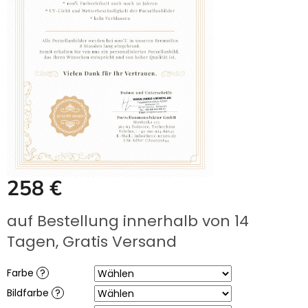
UNS
KAUFEN?
ÜBER
DIE
URNENHERSTELLUNG
ÜBER
DIE
HERSTELLUNG
VON
GRABFOTOS
ZUSAMMENARBEIT
MIT
PARTNERN
258 €
Großhändler-
Login
Verkaufspreis:
auf Bestellung innerhalb von 14
Tagen, Gratis Versand
Farbe
?
Bildfarbe
?