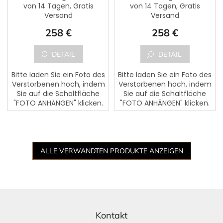
von 14 Tagen, Gratis
von 14 Tagen, Gratis
Versand
Versand
258 €
258 €
DETAIL
DETAIL
Bitte laden Sie ein Foto des
Bitte laden Sie ein Foto des
Verstorbenen hoch, indem
Verstorbenen hoch, indem
Sie auf die Schaltfläche
Sie auf die Schaltfläche
"FOTO ANHÄNGEN" klicken.
"FOTO ANHÄNGEN" klicken.
Dem Foto kann ein Text
Dem Foto kann ein Text
des Verstorbenen
des Verstorbenen
hinzugefügt werden. Bitte...
hinzugefügt werden. Bitte...
ALLE VERWANDTEN PRODUKTE ANZEIGEN
F
u
ß
Kontakt