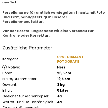
dem Grab.
Porzellanurne für amtlich versiegelten Einsatz mit Foto
und Text, handgefertigt in unserer
Porzellanmanufaktur.
Vor der Herstellung senden wir eine Vorschau zur
Kontrolle oder Korrektur.
Zusätzliche Parameter
URNE DIAMANT
Kategorie
:
FOTOGRAFIE
?
Motive
:
Herz
Höhe
:
26,5 cm
Breite/Durchmesser
:
19,5 cm
Gewicht
:
3 kg
Inhalt
:
5 Liter
Geeignet für Aschenkapsel
:
Ja
Wetter- und UV-Beständigkeit
:
Ja
für den Außenbereich