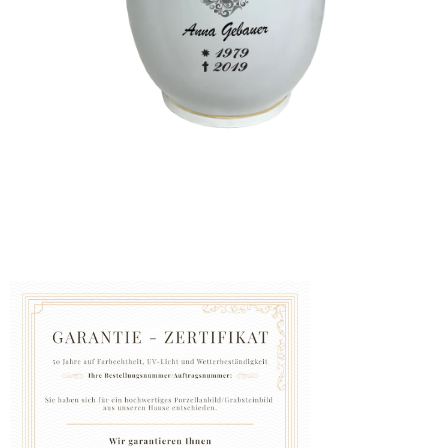
GRABZUBEHÖR
FOTOGALERIE
Blog
Schreiben
Sie
uns
KONTAKT
PFLEGE
UND
REINIGUNG
ZUFRIEDENHEITSGARANTIE
MANUFAKTUR
WARUM
EINE
URNE
BEI