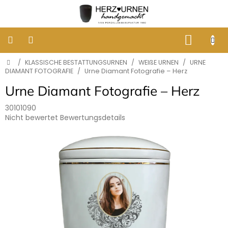
Zum
Inhalt
springen
WARE
Startseite
/
KLASSISCHE BESTATTUNGSURNEN
/
WEIßE URNEN
/
URNE
KLASSISCHE
BESTATTUNGSURNEN
DIAMANT FOTOGRAFIE
/
Urne Diamant Fotografie – Herz
Urne Diamant Fotografie – Herz
DESIGNER
URNEN
30101090
Die
Nicht bewertet
Bewertungsdetails
durchschnittliche
GRABBILDER
Produktbewertung
AUS
ist
PORZELLAN
0,0
von
ERINNERUNG
5
AN
Sternen.
HUNDE
UND
KATZEN