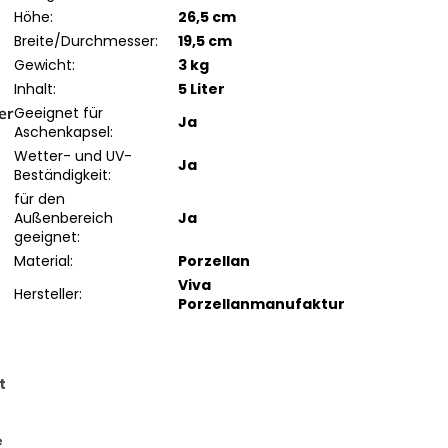
Höhe
:
26,5 cm
Breite/Durchmesser
:
19,5 cm
Gewicht
:
3 kg
Inhalt
:
5 Liter
er
Geeignet für
Ja
Aschenkapsel
:
Wetter- und UV-
Ja
Beständigkeit
:
für den
Außenbereich
Ja
geeignet
:
Material
:
Porzellan
Viva
Hersteller
:
Porzellanmanufaktur
t
e