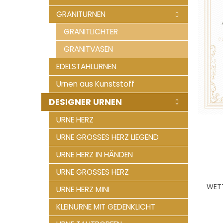
GRANITURNEN
GRANITLICHTER
GRANITVASEN
EDELSTAHLURNEN
Urnen aus Kunststoff
DESIGNER URNEN
URNE HERZ
URNE GROSSES HERZ LIEGEND
URNE HERZ IN HÄNDEN
URNE GROSSES HERZ
WETT
URNE HERZ MINI
KLEINURNE MIT GEDENKLICHT