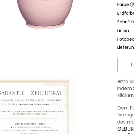
Farbe
?
Bildfar
Schriftf
Linien
Fotobea
Lieferun
Bitte l
indem 
klicken
Dem Fo
hinzuge
das mar
GEBUR