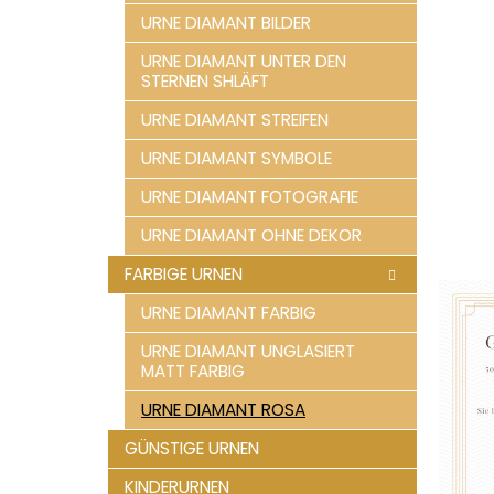
e
URNE DIAMANT BILDER
URNE DIAMANT UNTER DEN
STERNEN SHLÄFT
URNE DIAMANT STREIFEN
URNE DIAMANT SYMBOLE
URNE DIAMANT FOTOGRAFIE
URNE DIAMANT OHNE DEKOR
FARBIGE URNEN
URNE DIAMANT FARBIG
URNE DIAMANT UNGLASIERT
MATT FARBIG
URNE DIAMANT ROSA
GÜNSTIGE URNEN
KINDERURNEN