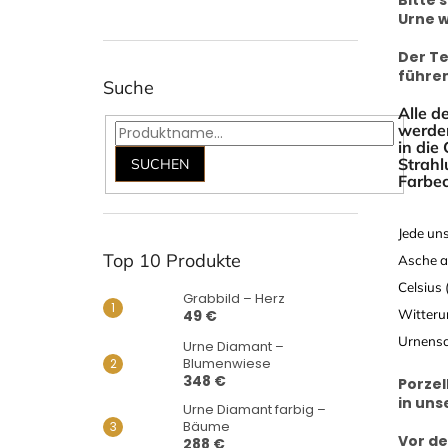
Urne 
Der Te
führen
Suche
Alle d
werden
in die
Strahl
SUCHEN
Farbec
Jede un
Top 10 Produkte
Asche a
Celsius
Grabbild – Herz
49 €
Witteru
Urnensch
Urne Diamant –
Blumenwiese
348 €
Porzel
in uns
Urne Diamant farbig –
Bäume
Vor de
288 €