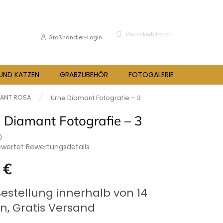
WARENKORB
Warenkorb leeren
Großhändler-Login
 UND KATZEN
GRABZUBEHÖR
FOTOGALERIE
BLOG
MANT ROSA
Urne Diamant Fotografie – 3
 Diamant Fotografie – 3
0
ewertet
Bewertungsdetails
hnittliche
 €
bewertung
preis:
Bestellung innerhalb von 14
n, Gratis Versand
.