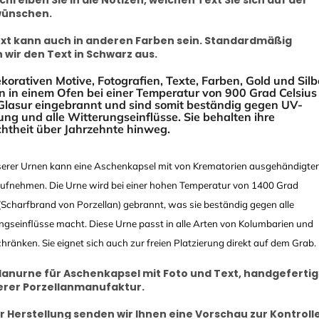
wünschen.
xt kann auch in anderen Farben sein. Standardmäßig
 wir den Text in Schwarz aus.
ekorativen Motive, Fotografien, Texte, Farben, Gold und Silb
 in einem Ofen bei einer Temperatur von 900 Grad Celsius
 Glasur eingebrannt und sind somit beständig gegen UV-
ung und alle Witterungseinflüsse. Sie behalten ihre
htheit über Jahrzehnte hinweg.
serer Urnen kann eine Aschenkapsel mit von Krematorien ausgehändigter
ufnehmen. Die Urne wird bei einer hohen Temperatur von 1400 Grad
 (Scharfbrand von Porzellan) gebrannt, was sie beständig gegen alle
ngseinflüsse macht. Diese Urne passt in alle Arten von Kolumbarien und
ränken. Sie eignet sich auch zur freien Platzierung direkt auf dem Grab.
lanurne für Aschenkapsel mit Foto und Text, handgefertig
erer Porzellanmanufaktur.
r Herstellung senden wir Ihnen eine Vorschau zur Kontroll