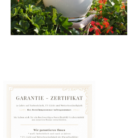
GRABZUBEHÖR
FOTOGALERIE
Blog
Schreiben
Sie
uns
KONTAKT
PFLEGE
UND
REINIGUNG
ZUFRIEDENHEITSGARANTIE
MANUFAKTUR
WARUM
EINE
URNE
BEI