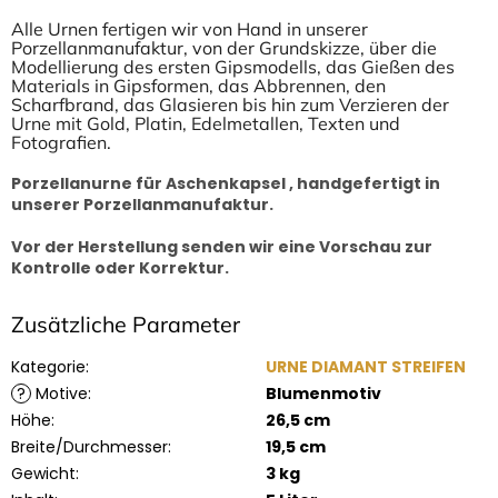
Alle Urnen fertigen wir von Hand in unserer
Porzellanmanufaktur, von der Grundskizze, über die
Modellierung des ersten Gipsmodells, das Gießen des
Materials in Gipsformen, das Abbrennen, den
Scharfbrand, das Glasieren bis hin zum Verzieren der
Urne mit Gold, Platin, Edelmetallen, Texten und
Fotografien.
Porzellanurne für Aschenkapsel , handgefertigt in
unserer Porzellanmanufaktur.
Vor der Herstellung senden wir eine Vorschau zur
Kontrolle oder Korrektur.
Zusätzliche Parameter
Kategorie
:
URNE DIAMANT STREIFEN
?
Motive
:
Blumenmotiv
Höhe
:
26,5 cm
Breite/Durchmesser
:
19,5 cm
Gewicht
:
3 kg