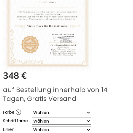
UNS
KAUFEN?
ÜBER
DIE
URNENHERSTELLUNG
ÜBER
DIE
HERSTELLUNG
VON
GRABFOTOS
ZUSAMMENARBEIT
MIT
348 €
PARTNERN
Verkaufspreis:
Großhändler-
auf Bestellung innerhalb von 14
Login
Tagen, Gratis Versand
Farbe
?
Schriftfarbe
Linien