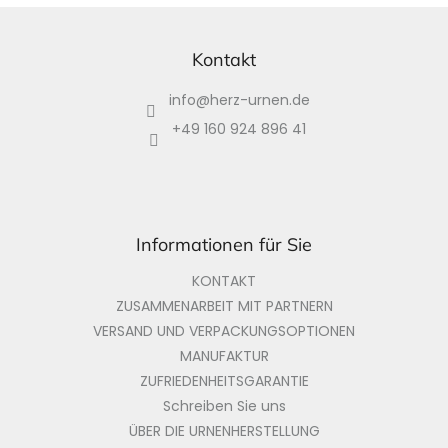
F
u
ß
Kontakt
z
info
@
herz-urnen.de
e
i
+49 160 924 896 41
l
e
Informationen für Sie
KONTAKT
ZUSAMMENARBEIT MIT PARTNERN
VERSAND UND VERPACKUNGSOPTIONEN
MANUFAKTUR
ZUFRIEDENHEITSGARANTIE
Schreiben Sie uns
ÜBER DIE URNENHERSTELLUNG