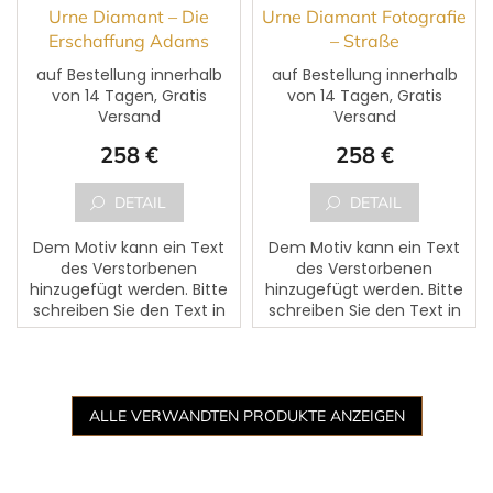
Urne Diamant – Die
Urne Diamant Fotografie
Erschaffung Adams
– Straße
auf Bestellung innerhalb
auf Bestellung innerhalb
von 14 Tagen, Gratis
von 14 Tagen, Gratis
Versand
Versand
258 €
258 €
DETAIL
DETAIL
Dem Motiv kann ein Text
Dem Motiv kann ein Text
des Verstorbenen
des Verstorbenen
hinzugefügt werden. Bitte
hinzugefügt werden. Bitte
schreiben Sie den Text in
schreiben Sie den Text in
das markierte Feld
das markierte Feld
,,Vorname, Nachname,
,,Vorname, Nachname,
Geburtsdatum,
Geburtsdatum,
Sterbedatum und
Sterbedatum und
ergänzender...
ergänzender...
ALLE VERWANDTEN PRODUKTE ANZEIGEN