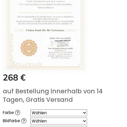
UNS
KAUFEN?
ÜBER
DIE
URNENHERSTELLUNG
ÜBER
DIE
HERSTELLUNG
VON
GRABFOTOS
ZUSAMMENARBEIT
MIT
PARTNERN
268 €
Großhändler-
Login
Verkaufspreis:
auf Bestellung innerhalb von 14
Tagen, Gratis Versand
Farbe
?
Bildfarbe
?