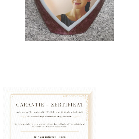
GRABZUBEHÖR
FOTOGALERIE
Blog
Schreiben
Sie
uns
KONTAKT
PFLEGE
UND
REINIGUNG
ZUFRIEDENHEITSGARANTIE
MANUFAKTUR
WARUM
EINE
URNE
BEI