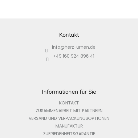
F
u
ß
Kontakt
z
info
@
herz-urnen.de
e
i
+49 160 924 896 41
l
e
Informationen für Sie
KONTAKT
ZUSAMMENARBEIT MIT PARTNERN
VERSAND UND VERPACKUNGSOPTIONEN
MANUFAKTUR
ZUFRIEDENHEITSGARANTIE