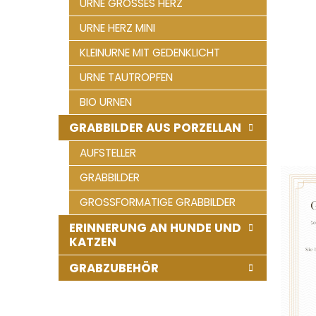
URNE GROSSES HERZ
e
URNE HERZ MINI
KLEINURNE MIT GEDENKLICHT
URNE TAUTROPFEN
BIO URNEN
GRABBILDER AUS PORZELLAN
AUFSTELLER
GRABBILDER
GROSSFORMATIGE GRABBILDER
ERINNERUNG AN HUNDE UND
KATZEN
GRABZUBEHÖR