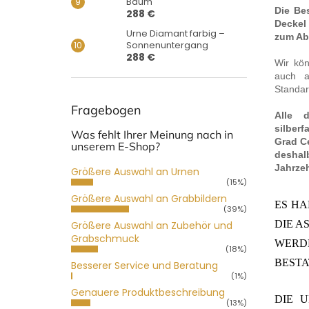
Baum
Die Be
288 €
Deckel
Urne Diamant farbig –
zum Ab
Sonnenuntergang
288 €
Wir kön
auch a
Standar
Fragebogen
Alle d
silber
Was fehlt Ihrer Meinung nach in
Grad Ce
unserem E-Shop?
deshal
Jahrze
Größere Auswahl an Urnen
(15%)
Größere Auswahl an Grabbildern
ES HA
(39%)
DIE 
Größere Auswahl an Zubehör und
Grabschmuck
WER
(18%)
BESTA
Besserer Service und Beratung
(1%)
Genauere Produktbeschreibung
DIE 
(13%)