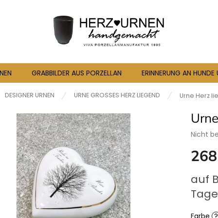
RNEN
GRABBILDER AUS PORZELLAN
ERINNERUNG AN HUNDE
seite
DESIGNER URNEN
URNE GROSSES HERZ LIEGEND
Urne Herz l
Urne
Die
Nicht b
durchsc
268
Produkt
ist
0,0
Verkaufs
auf 
von
5
Tage
Sternen
Farbe
?