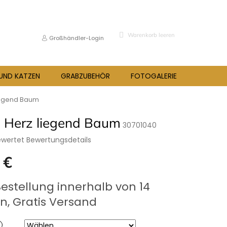
WARENKORB
Warenkorb leeren
Großhändler-Login
 UND KATZEN
GRABZUBEHÖR
FOTOGALERIE
BLOG
iegend Baum
 Herz liegend Baum
30701040
ewertet
Bewertungsdetails
hnittliche
 €
bewertung
preis:
Bestellung innerhalb von 14
n, Gratis Versand
.