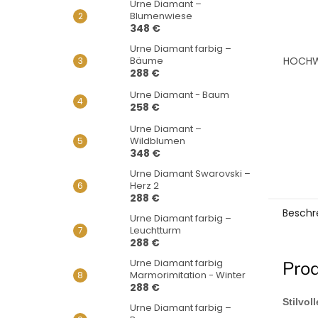
Urne Diamant –
Blumenwiese
348 €
Urne Diamant farbig –
HOCHWE
Bäume
288 €
Urne Diamant - Baum
258 €
Urne Diamant –
Wildblumen
348 €
Urne Diamant Swarovski –
Herz 2
288 €
Beschr
Urne Diamant farbig –
Leuchtturm
288 €
Urne Diamant farbig
Pro
Marmorimitation - Winter
288 €
Stilvol
Urne Diamant farbig –