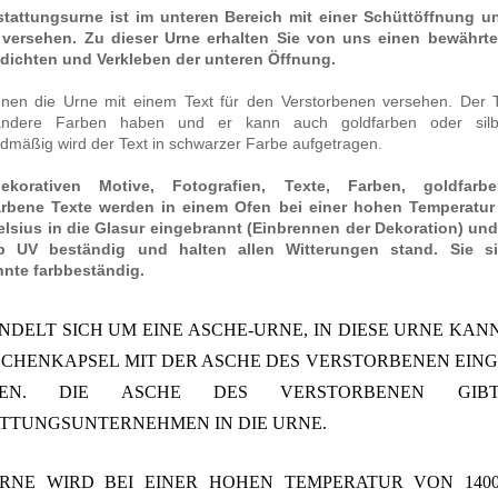
stattungsurne ist im unteren Bereich mit einer Schüttöffnung 
 versehen. Zu dieser Urne erhalten Sie von uns einen bewährte
dichten und Verkleben der unteren Öffnung.
nen die Urne mit einem Text für den Verstorbenen versehen.
Der 
ndere Farben haben und er kann auch goldfarben oder silbe
dmäßig wird der Text in schwarzer Farbe aufgetragen.
ekorativen Motive, Fotografien, Texte, Farben, goldfar
farbene Texte werden in einem Ofen bei einer hohen Temperatur
lsius in die Glasur eingebrannt (Einbrennen der Dekoration) und
b UV beständig und halten allen Witterungen stand. Sie s
hnte farbbeständig.
NDELT SICH UM EINE ASCHE-URNE, IN DIESE URNE KAN
ASCHENKAPSEL
MIT DER ASCHE DES VERSTORBENEN EIN
DEN. DIE ASCHE DES VERSTORBENEN GIB
TTUNGSUNTERNEHMEN IN DIE URNE.
URNE WIRD BEI EINER HOHEN TEMPERATUR VON 140