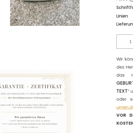
Schriftf
Linien
Lieferun
Wir kön
des Her
das m
GEBUR
TEXT
“ 
oder s
urnen.d
VOR D
KOSTEN