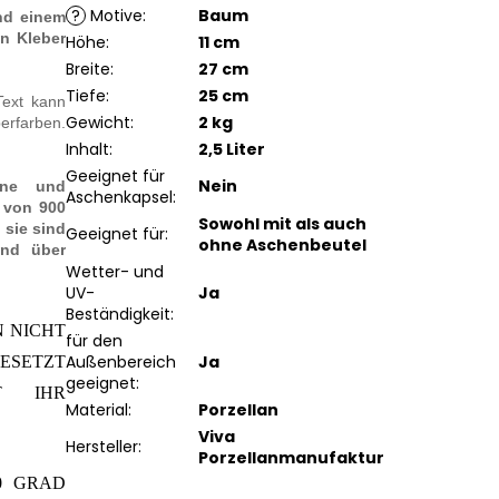
?
Motive
:
Baum
und einem
n Kleber
Höhe
:
11 cm
Breite
:
27 cm
Tiefe
:
25 cm
Text kann
Gewicht
:
2 kg
rfarben.
Inhalt
:
2,5 Liter
Geeignet für
Nein
bene und
Aschenkapsel
:
 von 900
Sowohl mit als auch
 sie sind
Geeignet für
:
ohne Aschenbeutel
ind über
Wetter- und
UV-
Ja
Beständigkeit
:
N NICHT
für den
Außenbereich
Ja
GESETZT
geeignet
:
T IHR
Material
:
Porzellan
Viva
Hersteller
:
Porzellanmanufaktur
0 GRAD