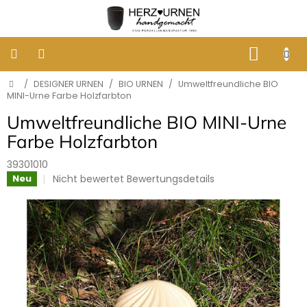
Zum
Inhalt
springen
WARE
Startseite
/
DESIGNER URNEN
/
BIO URNEN
/
Umweltfreundliche BIO
KLASSISCHE
BESTATTUNGSURNEN
MINI-Urne Farbe Holzfarbton
Umweltfreundliche BIO MINI-Urne
DESIGNER
Farbe Holzfarbton
URNEN
39301010
Die
GRABBILDER
Nicht bewertet
Bewertungsdetails
Neu
AUS
durchschnittliche
PORZELLAN
Produktbewertung
ist
0,0
ERINNERUNG
von
AN
HUNDE
5
UND
Sternen.
KATZEN