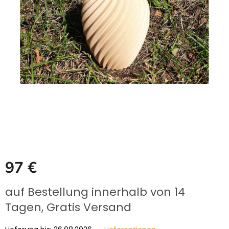
GRABZUBEHÖR
FOTOGALERIE
Blog
Schreiben
Sie
uns
KONTAKT
PFLEGE
UND
REINIGUNG
ZUFRIEDENHEITSGARANTIE
97 €
MANUFAKTUR
Verkaufspreis:
auf Bestellung innerhalb von 14
WARUM
Tagen, Gratis Versand
EINE
URNE
BEI