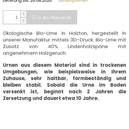
Lieferung bis:
26.08.2026
Lieferoptionen
UNS
KAUFEN?
ÜBER
In den Warenkorb
DIE
URNENHERSTELLUNG
Ökologische Bio-Urne in Holzton, hergestellt in
ÜBER
unserer Manufaktur mittels 3D-Druck. Bio-Urne mit
DIE
HERSTELLUNG
Zusatz von 40% Lindenholzspäne mit
VON
GRABFOTOS
angenehmem Holzgeruch.
ZUSAMMENARBEIT
Urnen aus diesem Material sind in trockenen
MIT
Umgebungen,
wie beispielsweise in Ihrem
PARTNERN
Zuhause,
sehr haltbar, formbeständig und
Großhändler-
bleiben stabil. Sobald die Urne im Boden
Login
versenkt ist, beginnt nach 2 Jahren die
Zersetzung und dauert etwa 10 Jahre.