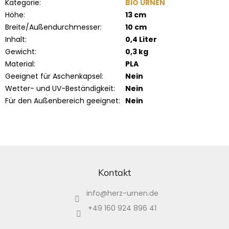
Kategorie
:
BIO URNEN
Höhe
:
13 cm
Breite/Außendurchmesser
:
10 cm
Inhalt
:
0,4 Liter
Gewicht
:
0,3 kg
Material
:
PLA
Geeignet für Aschenkapsel
:
Nein
Wetter- und UV-Beständigkeit
:
Nein
Für den Außenbereich geeignet
:
Nein
F
u
ß
Kontakt
z
info
@
herz-urnen.de
e
i
+49 160 924 896 41
l