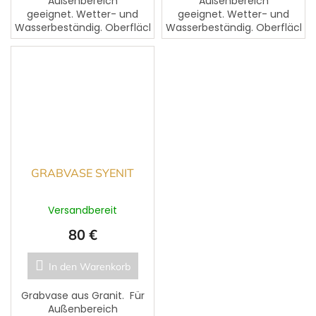
Außenbereich
Außenbereich
geeignet. Wetter- und
geeignet. Wetter- und
Wasserbeständig. Oberfläche
Wasserbeständig. Oberfläche
leicht polierbar und
leicht polierbar und
pflegeleicht.
pflegeleicht.
GRABVASE SYENIT
Versandbereit
80 €
In den Warenkorb
Grabvase aus Granit. Für
Außenbereich