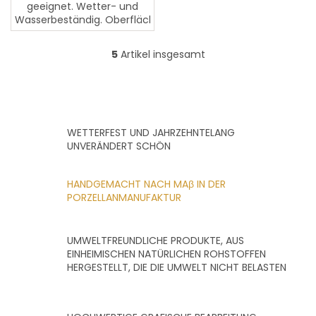
geeignet. Wetter- und
Wasserbeständig. Oberfläche
leicht polierbar und
pflegeleicht.
5
Artikel insgesamt
S
t
e
u
e
r
WETTERFEST UND JAHRZEHNTELANG
e
UNVERÄNDERT SCHÖN
l
e
m
HANDGEMACHT NACH MAβ IN DER
e
PORZELLANMANUFAKTUR
n
t
e
UMWELTFREUNDLICHE PRODUKTE, AUS
d
EINHEIMISCHEN NATÜRLICHEN ROHSTOFFEN
e
HERGESTELLT, DIE DIE UMWELT NICHT BELASTEN
r
L
i
s