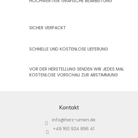
HOCHWERTIGE GRAFISCHE BEARBEITUNG
t
e
SICHER VERPACKT
SCHNELLE UND KOSTENLOSE LIEFERUNG
VOR DER HERSTELLUNG SENDEN WIR JEDES MAL
KOSTENLOSE VORSCHAU ZUR ABSTIMMUNG
F
u
ß
Kontakt
z
info
@
herz-urnen.de
e
i
+49 160 924 896 41
l