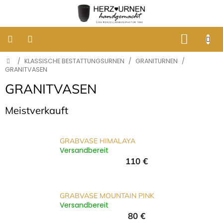
Zum
Inhalt
springen
WARE
Startseite
/
KLASSISCHE BESTATTUNGSURNEN
/
GRANITURNEN
/
KLASSISCHE
BESTATTUNGSURNEN
GRANITVASEN
GRANITVASEN
DESIGNER
URNEN
Meistverkauft
GRABBILDER
AUS
GRABVASE HIMALAYA
PORZELLAN
Versandbereit
110 €
ERINNERUNG
AN
HUNDE
UND
GRABVASE MOUNTAIN PINK
KATZEN
Versandbereit
80 €