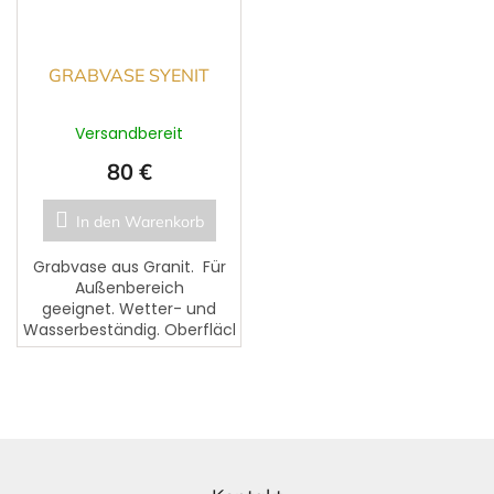
GRABVASE SYENIT
Versandbereit
80 €
In den Warenkorb
Grabvase aus Granit. Für
Außenbereich
geeignet. Wetter- und
Wasserbeständig. Oberfläche
leicht polierbar und
pflegeleicht.
F
u