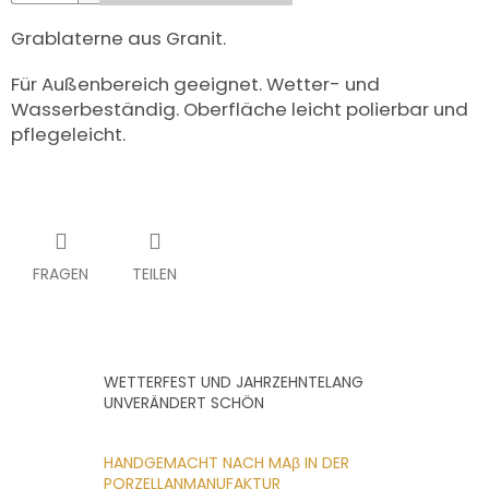
UNS
KAUFEN?
Grablaterne aus Granit.
ÜBER
DIE
Für Außenbereich geeignet.
Wetter- und
URNENHERSTELLUNG
Wasserbeständig.
Oberfläche leicht polierbar und
pflegeleicht.
ÜBER
DIE
HERSTELLUNG
VON
GRABFOTOS
ZUSAMMENARBEIT
MIT
PARTNERN
FRAGEN
TEILEN
Großhändler-
Login
WETTERFEST UND JAHRZEHNTELANG
UNVERÄNDERT SCHÖN
HANDGEMACHT NACH MAβ IN DER
PORZELLANMANUFAKTUR