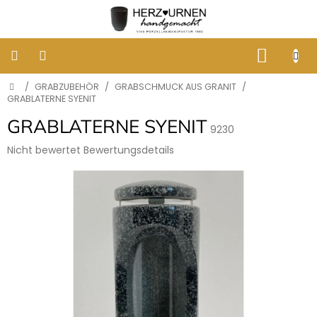
Zum
Inhalt
springen
WARE
Startseite
/
GRABZUBEHÖR
/
GRABSCHMUCK AUS GRANIT
/
KLASSISCHE
BESTATTUNGSURNEN
GRABLATERNE SYENIT
GRABLATERNE SYENIT
9230
DESIGNER
URNEN
Die
Nicht bewertet
Bewertungsdetails
durchschnittliche
Produktbewertung
GRABBILDER
ist
AUS
0,0
PORZELLAN
von
5
ERINNERUNG
Sternen.
AN
HUNDE
UND
KATZEN