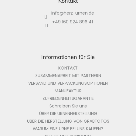
ß
Kontakt
z
info
@
herz-urnen.de
e
i
+49 160 924 896 41
l
e
Informationen für Sie
KONTAKT
ZUSAMMENARBEIT MIT PARTNERN
VERSAND UND VERPACKUNGSOPTIONEN
MANUFAKTUR
ZUFRIEDENHEITSGARANTIE
Schreiben Sie uns
ÜBER DIE URNENHERSTELLUNG
ÜBER DIE HERSTELLUNG VON GRABFOTOS
WARUM EINE URNE BEI UNS KAUFEN?