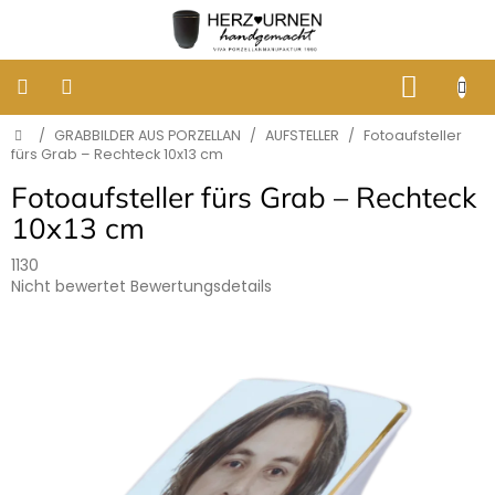
Zum
Inhalt
springen
WARE
Startseite
/
GRABBILDER AUS PORZELLAN
/
AUFSTELLER
/
Fotoaufsteller
KLASSISCHE
BESTATTUNGSURNEN
fürs Grab – Rechteck 10x13 cm
Fotoaufsteller fürs Grab – Rechteck
DESIGNER
10x13 cm
URNEN
1130
Die
Nicht bewertet
Bewertungsdetails
GRABBILDER
AUS
durchschnittliche
PORZELLAN
Produktbewertung
ist
0,0
ERINNERUNG
von
AN
HUNDE
5
UND
Sternen.
KATZEN