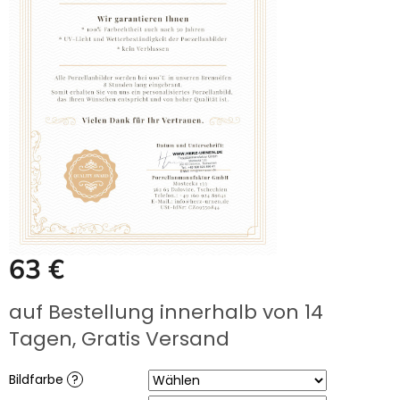
UNS
KAUFEN?
ÜBER
DIE
URNENHERSTELLUNG
ÜBER
DIE
HERSTELLUNG
VON
GRABFOTOS
ZUSAMMENARBEIT
MIT
PARTNERN
Großhändler-
63 €
Login
Verkaufspreis:
auf Bestellung innerhalb von 14
Tagen, Gratis Versand
Bildfarbe
?