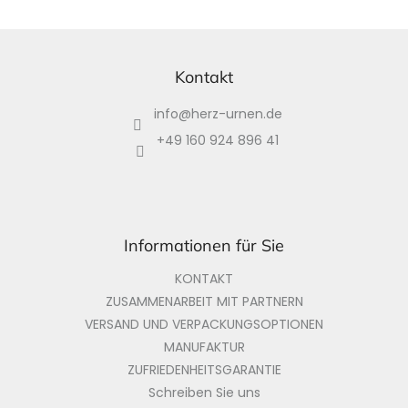
F
u
ß
Kontakt
z
info
@
herz-urnen.de
e
i
+49 160 924 896 41
l
e
Informationen für Sie
KONTAKT
ZUSAMMENARBEIT MIT PARTNERN
VERSAND UND VERPACKUNGSOPTIONEN
MANUFAKTUR
ZUFRIEDENHEITSGARANTIE
Schreiben Sie uns