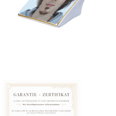
GRABZUBEHÖR
FOTOGALERIE
Blog
Schreiben
Sie
uns
KONTAKT
PFLEGE
UND
REINIGUNG
ZUFRIEDENHEITSGARANTIE
MANUFAKTUR
WARUM
EINE
URNE
BEI