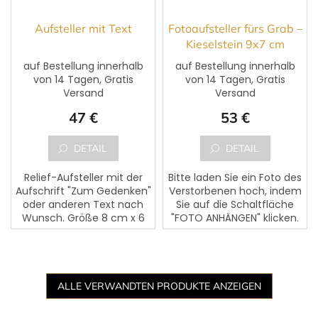
Aufsteller mit Text
Fotoaufsteller fürs Grab –
Kieselstein 9x7 cm
auf Bestellung innerhalb
auf Bestellung innerhalb
von 14 Tagen, Gratis
von 14 Tagen, Gratis
Die
Versand
Versand
durchschnittliche
Produktbewertung
47 €
53 €
ist
5,0
von
DETAIL
DETAIL
5
Sternen.
Relief-Aufsteller mit der
Bitte laden Sie ein Foto des
Aufschrift "Zum Gedenken"
Verstorbenen hoch, indem
oder anderen Text nach
Sie auf die Schaltfläche
Wunsch. Größe 8 cm x 6
"FOTO ANHÄNGEN" klicken.
cm.
Dem Foto kann ein Text
des Verstorbenen
hinzugefügt werden. Bitte...
ALLE VERWANDTEN PRODUKTE ANZEIGEN