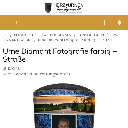
Zum
Inhalt
springen
WARE
Startseite
/
KLASSISCHE BESTATTUNGSURNEN
/
FARBIGE URNEN
/
URNE
KLASSISCHE
BESTATTUNGSURNEN
DIAMANT FARBIG
/
Urne Diamant Fotografie farbig – Straße
Urne Diamant Fotografie farbig –
DESIGNER
Straße
URNEN
30108140
Die
Nicht bewertet
Bewertungsdetails
GRABBILDER
AUS
durchschnittliche
PORZELLAN
Produktbewertung
ist
0,0
ERINNERUNG
von
AN
HUNDE
5
UND
Sternen.
KATZEN