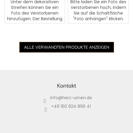
Unter dem dekorativen
Bitte laden Sie ein Foto des
Streifen können Sie ein
Verstorbenen hoch, indem
Foto des Verstorbenen
Sie auf die Schaltfläche
hinzufügen. Der Bestellung
"Foto anhängen" klicken.
fügen Sie es hinzu, indem
Dem Foto kann ein Text
Sie auf die Schaltfläche
des Verstorbenen
"Foto anhängen" klicken.
hinzugefügt werden. Bitte...
Auf...
ALLE VERWANDTEN PRODUKTE ANZEIGEN
F
u
ß
Kontakt
z
info
@
herz-urnen.de
e
i
+49 160 924 896 41
l
e