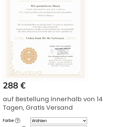
UNS
KAUFEN?
ÜBER
DIE
URNENHERSTELLUNG
ÜBER
DIE
HERSTELLUNG
VON
GRABFOTOS
ZUSAMMENARBEIT
MIT
PARTNERN
Großhändler-
288 €
Login
Verkaufspreis:
auf Bestellung innerhalb von 14
Tagen, Gratis Versand
Farbe
?