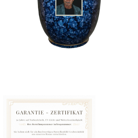
GRABZUBEHÖR
FOTOGALERIE
Blog
Schreiben
Sie
uns
KONTAKT
PFLEGE
UND
REINIGUNG
ZUFRIEDENHEITSGARANTIE
MANUFAKTUR
WARUM
EINE
URNE
BEI