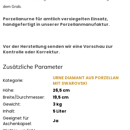
dem Grab.
Porzellanurne für amtlich versiegelten Einsatz,
handgefertigt in unserer Porzellanmanufaktur.
Vor der Herstellung senden wir eine Vorschau zur
Kontrolle oder Korrektur.
Zusätzliche Parameter
URNE DIAMANT AUS PORZELLAN
Kategorie
:
MIT SWAROVSKI
Höhe
:
26,5 cm
Breite/Durchmesser
:
19,5 cm
Gewicht
:
3 kg
Inhalt
:
5 Liter
Geeignet für
Ja
Aschenkapsel
: