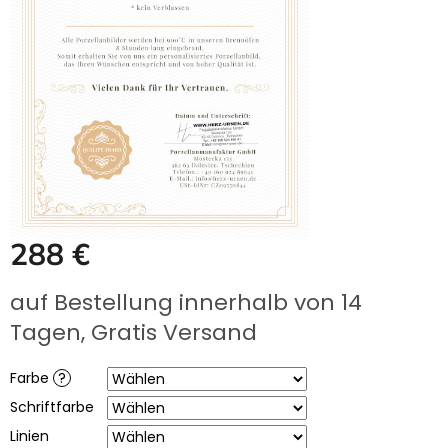
UNS
KAUFEN?
ÜBER
DIE
URNENHERSTELLUNG
ÜBER
DIE
HERSTELLUNG
VON
GRABFOTOS
ZUSAMMENARBEIT
MIT
288 €
PARTNERN
Verkaufspreis:
Großhändler-
auf Bestellung innerhalb von 14
Login
Tagen, Gratis Versand
Farbe
?
Schriftfarbe
Linien