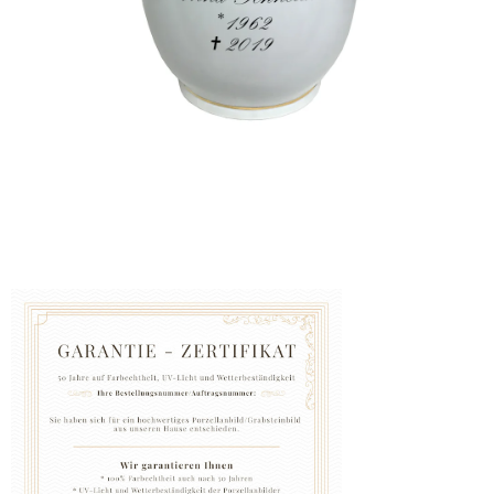
GRABZUBEHÖR
FOTOGALERIE
Blog
Schreiben
Sie
uns
KONTAKT
PFLEGE
UND
REINIGUNG
ZUFRIEDENHEITSGARANTIE
MANUFAKTUR
WARUM
EINE
URNE
BEI