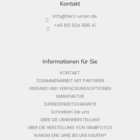
ß
Kontakt
z
info
@
herz-urnen.de
e
i
+49 160 924 896 41
l
e
Informationen für Sie
KONTAKT
ZUSAMMENARBEIT MIT PARTNERN
VERSAND UND VERPACKUNGSOPTIONEN
MANUFAKTUR
ZUFRIEDENHEITSGARANTIE
Schreiben Sie uns
ÜBER DIE URNENHERSTELLUNG
ÜBER DIE HERSTELLUNG VON GRABFOTOS
WARUM EINE URNE BEI UNS KAUFEN?