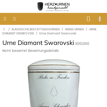
Zum
Inhalt
springen
WARE
Startseite
/
KLASSISCHE BESTATTUNGSURNEN
/
WEIßE URNEN
/
URNE
KLASSISCHE
BESTATTUNGSURNEN
DIAMANT SWAROVSKI
/
Urne Diamant Swarovski
Urne Diamant Swarovski
30102100
DESIGNER
URNEN
Die
Nicht bewertet
Bewertungsdetails
durchschnittliche
Produktbewertung
GRABBILDER
ist
AUS
0,0
PORZELLAN
von
5
ERINNERUNG
Sternen.
AN
HUNDE
UND
KATZEN