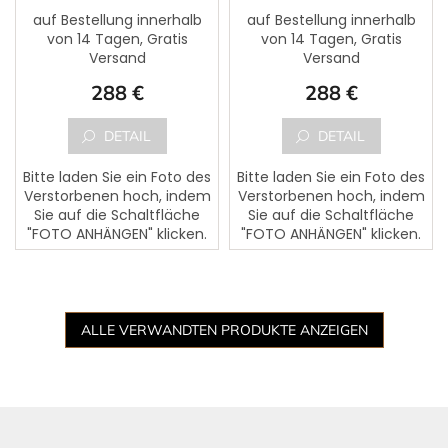
auf Bestellung innerhalb
auf Bestellung innerhalb
von 14 Tagen, Gratis
von 14 Tagen, Gratis
Die
Die
Versand
Versand
durchschnittliche
durchschnittliche
Produktbewertung
Produktbewertung
288 €
288 €
ist
ist
5,0
5,0
von
von
DETAIL
DETAIL
5
5
Sternen.
Sternen.
Bitte laden Sie ein Foto des
Bitte laden Sie ein Foto des
Verstorbenen hoch, indem
Verstorbenen hoch, indem
Sie auf die Schaltfläche
Sie auf die Schaltfläche
"FOTO ANHÄNGEN" klicken.
"FOTO ANHÄNGEN" klicken.
Dem Foto kann ein Text
Dem Foto kann ein Text
des Verstorbenen
des Verstorbenen
hinzugefügt werden. Bitte...
hinzugefügt werden. Bitte...
ALLE VERWANDTEN PRODUKTE ANZEIGEN
F
u