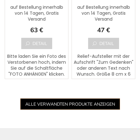
auf Bestellung innerhalb
auf Bestellung innerhalb
von 14 Tagen, Gratis
von 14 Tagen, Gratis
Versand
Versand
63 €
47 €
DETAIL
DETAIL
Bitte laden Sie ein Foto des
Relief-Aufsteller mit der
Verstorbenen hoch, indem
Aufschrift "Zum Gedenken"
Sie auf die Schaltfläche
oder anderen Text nach
"FOTO ANHÄNGEN" klicken.
Wunsch. Größe 8 cm x 6
Dem Foto kann ein Text
cm.
des Verstorbenen
hinzugefügt werden. Bitte...
ALLE VERWANDTEN PRODUKTE ANZEIGEN
F
u