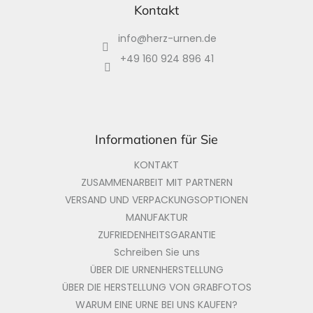
ß
Kontakt
z
info
@
herz-urnen.de
e
i
+49 160 924 896 41
l
e
Informationen für Sie
KONTAKT
ZUSAMMENARBEIT MIT PARTNERN
VERSAND UND VERPACKUNGSOPTIONEN
MANUFAKTUR
ZUFRIEDENHEITSGARANTIE
Schreiben Sie uns
ÜBER DIE URNENHERSTELLUNG
ÜBER DIE HERSTELLUNG VON GRABFOTOS
WARUM EINE URNE BEI UNS KAUFEN?