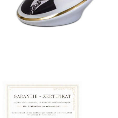
GRABZUBEHÖR
FOTOGALERIE
Blog
Schreiben
Sie
uns
KONTAKT
PFLEGE
UND
REINIGUNG
ZUFRIEDENHEITSGARANTIE
MANUFAKTUR
WARUM
EINE
URNE
BEI