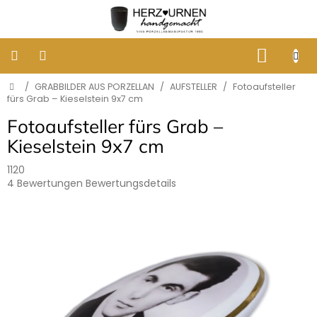
Zum
Inhalt
springen
WARE
Startseite
/
GRABBILDER AUS PORZELLAN
/
AUFSTELLER
/
Fotoaufsteller
KLASSISCHE
BESTATTUNGSURNEN
fürs Grab – Kieselstein 9x7 cm
Fotoaufsteller fürs Grab –
DESIGNER
Kieselstein 9x7 cm
URNEN
1120
Die
4 Bewertungen
Bewertungsdetails
GRABBILDER
AUS
durchschnittliche
PORZELLAN
Produktbewertung
ist
5,0
ERINNERUNG
von
AN
HUNDE
5
UND
Sternen.
KATZEN