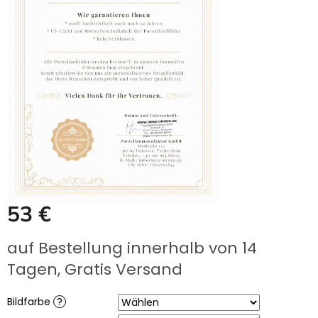
UNS
KAUFEN?
ÜBER
DIE
URNENHERSTELLUNG
ÜBER
DIE
HERSTELLUNG
VON
GRABFOTOS
ZUSAMMENARBEIT
MIT
PARTNERN
Großhändler-
53 €
Login
Verkaufspreis:
auf Bestellung innerhalb von 14
Tagen, Gratis Versand
Bildfarbe
?