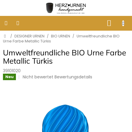
Zum
Inhalt
springen
WARE
Startseite
/
DESIGNER URNEN
/
BIO URNEN
/
Umweltfreundliche BIO
KLASSISCHE
BESTATTUNGSURNEN
Urne Farbe Metallic Türkis
Umweltfreundliche BIO Urne Farbe
DESIGNER
Metallic Türkis
URNEN
39101020
Die
GRABBILDER
Nicht bewertet
Bewertungsdetails
Neu
AUS
durchschnittliche
PORZELLAN
Produktbewertung
ist
0,0
ERINNERUNG
von
AN
HUNDE
5
UND
Sternen.
KATZEN