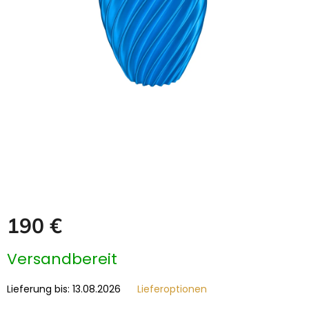
GRABZUBEHÖR
FOTOGALERIE
Blog
Schreiben
Sie
uns
KONTAKT
PFLEGE
UND
REINIGUNG
ZUFRIEDENHEITSGARANTIE
190 €
MANUFAKTUR
Verkaufspreis:
Versandbereit
WARUM
EINE
Lieferung bis:
13.08.2026
Lieferoptionen
URNE
BEI