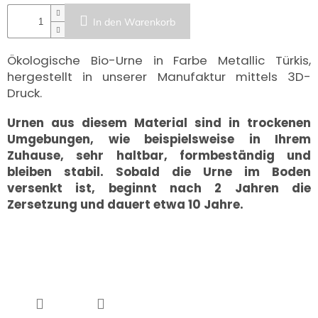
UNS
KAUFEN?
In den Warenkorb
ÜBER
DIE
Ökologische Bio-Urne in Farbe Metallic Türkis,
URNENHERSTELLUNG
hergestellt in unserer Manufaktur mittels 3D-
ÜBER
Druck.
DIE
HERSTELLUNG
VON
Urnen aus diesem Material sind in trockenen
GRABFOTOS
Umgebungen,
wie beispielsweise in Ihrem
Zuhause,
sehr haltbar, formbeständig und
ZUSAMMENARBEIT
MIT
bleiben stabil. Sobald die Urne im Boden
PARTNERN
versenkt ist, beginnt nach 2 Jahren die
Zersetzung und dauert etwa 10 Jahre.
Großhändler-
Login