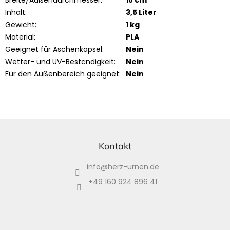
Inhalt
:
3,5 Liter
Gewicht
:
1 kg
Material
:
PLA
Geeignet für Aschenkapsel
:
Nein
Wetter- und UV-Beständigkeit
:
Nein
Für den Außenbereich geeignet
:
Nein
F
u
ß
Kontakt
z
info
@
herz-urnen.de
e
i
+49 160 924 896 41
l
e